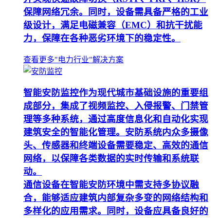
保障网络冗余。同时，设备需具备严格的工业
级设计，满足电磁兼容（EMC）和抗干扰能
力，保障在各种恶劣环境下的稳定性。
查看更多"电力行业"解决方案
智能安防监控作为现代城市基础设施的重要组
成部分，集成了视频监控、入侵报警、门禁管
理等多种系统，通过高度信息化和自动化实现
建筑安全的智能化管理。安防系统内众多摄像
头、传感器和终端设备需要稳定、高效的通信
网络，以保障各类数据的实时传输和系统联
动。
通信设备在智能安防环境中需支持多协议融
合，能够适应建筑内部复杂多变的网络结构和
多样化的应用需求。同时，设备应具备良好的