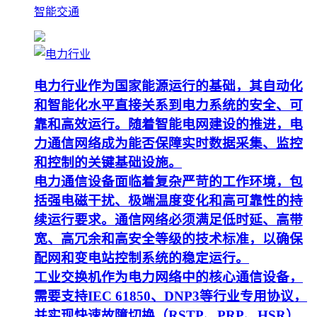
智能交通
电力行业作为国家能源运行的基础，其自动化
和智能化水平直接关系到电力系统的安全、可
靠和高效运行。随着智能电网建设的推进，电
力通信网络成为能否保障实时数据采集、监控
和控制的关键基础设施。
电力通信设备面临着复杂严苛的工作环境，包
括强电磁干扰、极端温度变化和高可靠性的持
续运行要求。通信网络必须满足低时延、高带
宽、高冗余和高安全等级的技术标准，以确保
配网和变电站控制系统的稳定运行。
工业交换机作为电力网络中的核心通信设备，
需要支持IEC 61850、DNP3等行业专用协议，
并实现快速故障切换（RSTP、PRP、HSR）