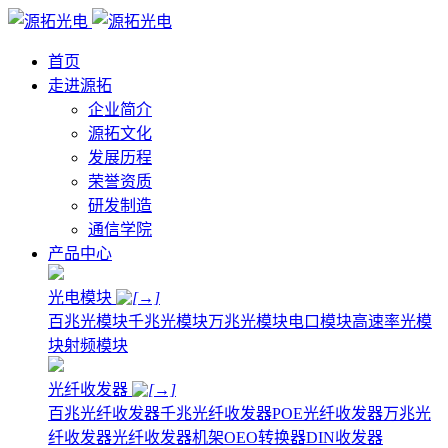
首页
走进源拓
企业简介
源拓文化
发展历程
荣誉资质
研发制造
通信学院
产品中心
光电模块
百兆光模块
千兆光模块
万兆光模块
电口模块
高速率光模
块
射频模块
光纤收发器
百兆光纤收发器
千兆光纤收发器
POE光纤收发器
万兆光
纤收发器
光纤收发器机架
OEO转换器
DIN收发器