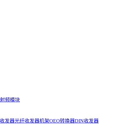
射频模块
收发器
光纤收发器机架
OEO转换器
DIN收发器