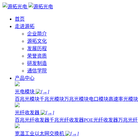
首页
走进源拓
企业简介
源拓文化
发展历程
荣誉资质
研发制造
通信学院
产品中心
光电模块
百兆光模块
千兆光模块
万兆光模块
电口模块
高速率光模块
光纤收发器
百兆光纤收发器
千兆光纤收发器
POE光纤收发器
万兆光纤
宽温工业以太网交换机