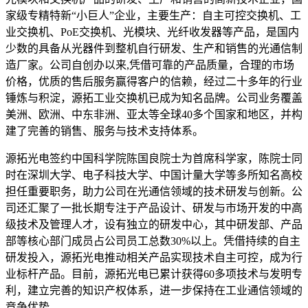
家级专精特新“小巨人”企业，主要生产：自主可控交换机、工
业交换机、PoE交换机、光模块、光纤收发器等产品，是国内
少数的具备从光器件到整机自行研发、生产和销售的光通信制
造厂家。公司自创办以来,凭借可靠的产品质量，合理的市场
价格，优质的售后服务赢得客户的信赖，经过二十多年的行业
锤炼与积淀，源拓工业交换机已成为知名品牌。公司业务覆盖
美洲、欧洲、中东非洲、亚太等全球40多个国家和地区，并构
建了完善的销售、服务与技术支持体系。
源拓光电签约中国科学院陈国良院士为首席科学家，陈院士同
时在深圳大学、电子科技大学、中国计量大学等多所知名高校
担任重要职务，助力公司在光通信领域的技术研发与创新。公
司还汇聚了一批长期专注于产品设计、研发与市场开发的中高
级技术及管理人才，设有独立的研发中心，其中研发部、产品
部等核心部门成员占公司员工总数30%以上。凭借持续的自主
研发投入，源拓光电推动相关产品实现技术自主可控，成为行
业标杆产品。目前，源拓光电已累计获得60多项技术与发明专
利，建立完善的知识产权体系，进一步保持在工业通信领域的
竞争优势。