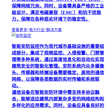
保障网络冗余。同时，设备需具备严格的工业
级设计，满足电磁兼容（EMC）和抗干扰能
力，保障在各种恶劣环境下的稳定性。
查看更多"电力行业"解决方案
智能安防监控作为现代城市基础设施的重要组
成部分，集成了视频监控、入侵报警、门禁管
理等多种系统，通过高度信息化和自动化实现
建筑安全的智能化管理。安防系统内众多摄像
头、传感器和终端设备需要稳定、高效的通信
网络，以保障各类数据的实时传输和系统联
动。
通信设备在智能安防环境中需支持多协议融
合，能够适应建筑内部复杂多变的网络结构和
多样化的应用需求。同时，设备应具备良好的