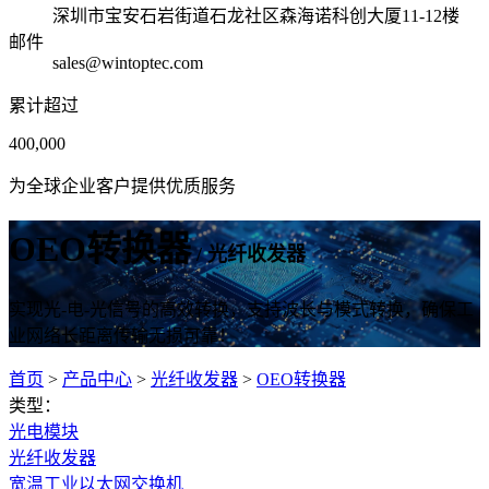
深圳市宝安石岩街道石龙社区森海诺科创大厦11-12楼
邮件
sales@wintoptec.com
累计超过
400,000
为全球企业客户提供优质服务
OEO转换器
/ 光纤收发器
实现光-电-光信号的高效转换，支持波长与模式转换，确保工
业网络长距离传输无损可靠！
首页
>
产品中心
>
光纤收发器
>
OEO转换器
类型：
光电模块
光纤收发器
宽温工业以太网交换机