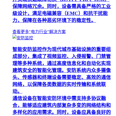
保障网络冗余。同时，设备需具备严格的工业
级设计，满足电磁兼容（EMC）和抗干扰能
力，保障在各种恶劣环境下的稳定性。
查看更多"电力行业"解决方案
智能安防监控作为现代城市基础设施的重要组
成部分，集成了视频监控、入侵报警、门禁管
理等多种系统，通过高度信息化和自动化实现
建筑安全的智能化管理。安防系统内众多摄像
头、传感器和终端设备需要稳定、高效的通信
网络，以保障各类数据的实时传输和系统联
动。
通信设备在智能安防环境中需支持多协议融
合，能够适应建筑内部复杂多变的网络结构和
多样化的应用需求。同时，设备应具备良好的