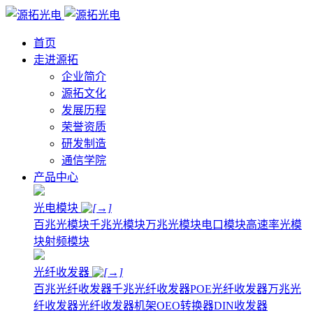
首页
走进源拓
企业简介
源拓文化
发展历程
荣誉资质
研发制造
通信学院
产品中心
光电模块
百兆光模块
千兆光模块
万兆光模块
电口模块
高速率光模
块
射频模块
光纤收发器
百兆光纤收发器
千兆光纤收发器
POE光纤收发器
万兆光
纤收发器
光纤收发器机架
OEO转换器
DIN收发器