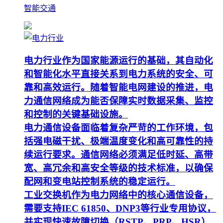
智能交通
电力行业作为国家能源运行的基础，其自动化
和智能化水平直接关系到电力系统的安全、可
靠和高效运行。随着智能电网建设的推进，电
力通信网络成为能否保障实时数据采集、监控
和控制的关键基础设施。
电力通信设备面临着复杂严苛的工作环境，包
括强电磁干扰、极端温度变化和高可靠性的持
续运行要求。通信网络必须满足低时延、高带
宽、高冗余和高安全等级的技术标准，以确保
配网和变电站控制系统的稳定运行。
工业交换机作为电力网络中的核心通信设备，
需要支持IEC 61850、DNP3等行业专用协议，
并实现快速故障切换（RSTP、PRP、HSR）