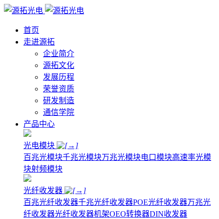
首页
走进源拓
企业简介
源拓文化
发展历程
荣誉资质
研发制造
通信学院
产品中心
光电模块
百兆光模块
千兆光模块
万兆光模块
电口模块
高速率光模
块
射频模块
光纤收发器
百兆光纤收发器
千兆光纤收发器
POE光纤收发器
万兆光
纤收发器
光纤收发器机架
OEO转换器
DIN收发器