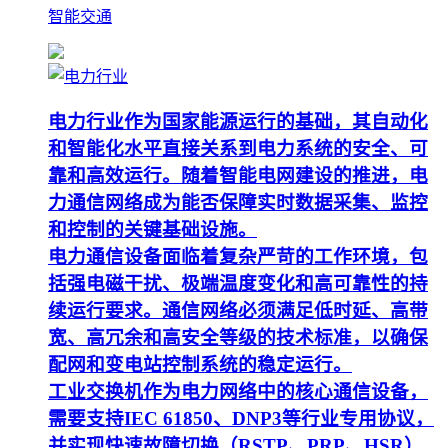
智能交通
电力行业作为国家能源运行的基础，其自动化
和智能化水平直接关系到电力系统的安全、可
靠和高效运行。随着智能电网建设的推进，电
力通信网络成为能否保障实时数据采集、监控
和控制的关键基础设施。
电力通信设备面临着复杂严苛的工作环境，包
括强电磁干扰、极端温度变化和高可靠性的持
续运行要求。通信网络必须满足低时延、高带
宽、高冗余和高安全等级的技术标准，以确保
配网和变电站控制系统的稳定运行。
工业交换机作为电力网络中的核心通信设备，
需要支持IEC 61850、DNP3等行业专用协议，
并实现快速故障切换（RSTP、PRP、HSR）