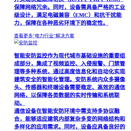
保障网络冗余。同时，设备需具备严格的工业
级设计，满足电磁兼容（EMC）和抗干扰能
力，保障在各种恶劣环境下的稳定性。
查看更多"电力行业"解决方案
智能安防监控作为现代城市基础设施的重要组
成部分，集成了视频监控、入侵报警、门禁管
理等多种系统，通过高度信息化和自动化实现
建筑安全的智能化管理。安防系统内众多摄像
头、传感器和终端设备需要稳定、高效的通信
网络，以保障各类数据的实时传输和系统联
动。
通信设备在智能安防环境中需支持多协议融
合，能够适应建筑内部复杂多变的网络结构和
多样化的应用需求。同时，设备应具备良好的