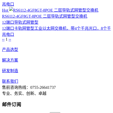
兆电口
Hot
RS6112-4GF8GT-8POE 二层导轨式网管型交换机
12端口
导轨式
网管型
12端口卡轨网管型工业以太网交换机，带4个千兆光口，8个千
兆电口
‹‹
1
››
产品选型
解决方案
研发制造
联系我们
售前咨询热线：0755-26641737
专业、务实、创新、卓越
邮件订阅