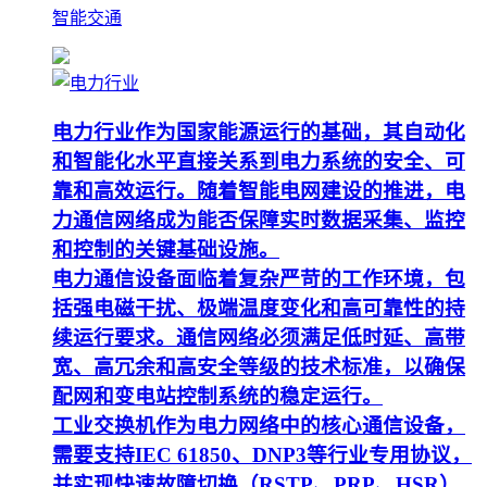
智能交通
电力行业作为国家能源运行的基础，其自动化
和智能化水平直接关系到电力系统的安全、可
靠和高效运行。随着智能电网建设的推进，电
力通信网络成为能否保障实时数据采集、监控
和控制的关键基础设施。
电力通信设备面临着复杂严苛的工作环境，包
括强电磁干扰、极端温度变化和高可靠性的持
续运行要求。通信网络必须满足低时延、高带
宽、高冗余和高安全等级的技术标准，以确保
配网和变电站控制系统的稳定运行。
工业交换机作为电力网络中的核心通信设备，
需要支持IEC 61850、DNP3等行业专用协议，
并实现快速故障切换（RSTP、PRP、HSR）