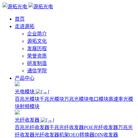
首页
走进源拓
企业简介
源拓文化
发展历程
荣誉资质
研发制造
通信学院
产品中心
光电模块
百兆光模块
千兆光模块
万兆光模块
电口模块
高速率光模
块
射频模块
光纤收发器
百兆光纤收发器
千兆光纤收发器
POE光纤收发器
万兆光
纤收发器
光纤收发器机架
OEO转换器
DIN收发器