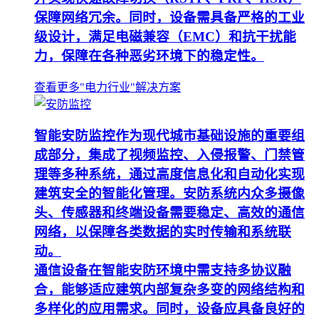
保障网络冗余。同时，设备需具备严格的工业
级设计，满足电磁兼容（EMC）和抗干扰能
力，保障在各种恶劣环境下的稳定性。
查看更多"电力行业"解决方案
智能安防监控作为现代城市基础设施的重要组
成部分，集成了视频监控、入侵报警、门禁管
理等多种系统，通过高度信息化和自动化实现
建筑安全的智能化管理。安防系统内众多摄像
头、传感器和终端设备需要稳定、高效的通信
网络，以保障各类数据的实时传输和系统联
动。
通信设备在智能安防环境中需支持多协议融
合，能够适应建筑内部复杂多变的网络结构和
多样化的应用需求。同时，设备应具备良好的