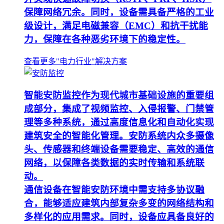
保障网络冗余。同时，设备需具备严格的工业
级设计，满足电磁兼容（EMC）和抗干扰能
力，保障在各种恶劣环境下的稳定性。
查看更多"电力行业"解决方案
智能安防监控作为现代城市基础设施的重要组
成部分，集成了视频监控、入侵报警、门禁管
理等多种系统，通过高度信息化和自动化实现
建筑安全的智能化管理。安防系统内众多摄像
头、传感器和终端设备需要稳定、高效的通信
网络，以保障各类数据的实时传输和系统联
动。
通信设备在智能安防环境中需支持多协议融
合，能够适应建筑内部复杂多变的网络结构和
多样化的应用需求。同时，设备应具备良好的