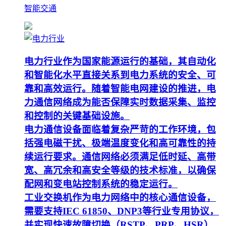
智能交通
电力行业作为国家能源运行的基础，其自动化
和智能化水平直接关系到电力系统的安全、可
靠和高效运行。随着智能电网建设的推进，电
力通信网络成为能否保障实时数据采集、监控
和控制的关键基础设施。
电力通信设备面临着复杂严苛的工作环境，包
括强电磁干扰、极端温度变化和高可靠性的持
续运行要求。通信网络必须满足低时延、高带
宽、高冗余和高安全等级的技术标准，以确保
配网和变电站控制系统的稳定运行。
工业交换机作为电力网络中的核心通信设备，
需要支持IEC 61850、DNP3等行业专用协议，
并实现快速故障切换（RSTP、PRP、HSR）