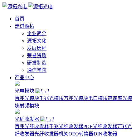
首页
走进源拓
企业简介
源拓文化
发展历程
荣誉资质
研发制造
通信学院
产品中心
光电模块
百兆光模块
千兆光模块
万兆光模块
电口模块
高速率光模
块
射频模块
光纤收发器
百兆光纤收发器
千兆光纤收发器
POE光纤收发器
万兆光
纤收发器
光纤收发器机架
OEO转换器
DIN收发器