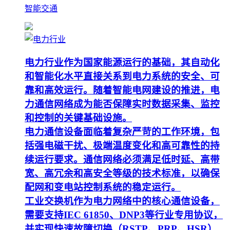
智能交通
电力行业作为国家能源运行的基础，其自动化
和智能化水平直接关系到电力系统的安全、可
靠和高效运行。随着智能电网建设的推进，电
力通信网络成为能否保障实时数据采集、监控
和控制的关键基础设施。
电力通信设备面临着复杂严苛的工作环境，包
括强电磁干扰、极端温度变化和高可靠性的持
续运行要求。通信网络必须满足低时延、高带
宽、高冗余和高安全等级的技术标准，以确保
配网和变电站控制系统的稳定运行。
工业交换机作为电力网络中的核心通信设备，
需要支持IEC 61850、DNP3等行业专用协议，
并实现快速故障切换（RSTP、PRP、HSR）