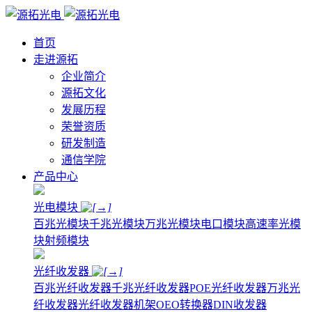
首页
走进源拓
企业简介
源拓文化
发展历程
荣誉资质
研发制造
通信学院
产品中心
光电模块
百兆光模块
千兆光模块
万兆光模块
电口模块
高速率光模
块
射频模块
光纤收发器
百兆光纤收发器
千兆光纤收发器
POE光纤收发器
万兆光
纤收发器
光纤收发器机架
OEO转换器
DIN收发器