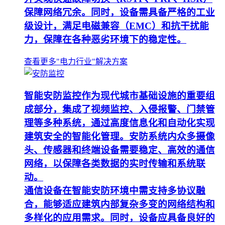
保障网络冗余。同时，设备需具备严格的工业
级设计，满足电磁兼容（EMC）和抗干扰能
力，保障在各种恶劣环境下的稳定性。
查看更多"电力行业"解决方案
智能安防监控作为现代城市基础设施的重要组
成部分，集成了视频监控、入侵报警、门禁管
理等多种系统，通过高度信息化和自动化实现
建筑安全的智能化管理。安防系统内众多摄像
头、传感器和终端设备需要稳定、高效的通信
网络，以保障各类数据的实时传输和系统联
动。
通信设备在智能安防环境中需支持多协议融
合，能够适应建筑内部复杂多变的网络结构和
多样化的应用需求。同时，设备应具备良好的