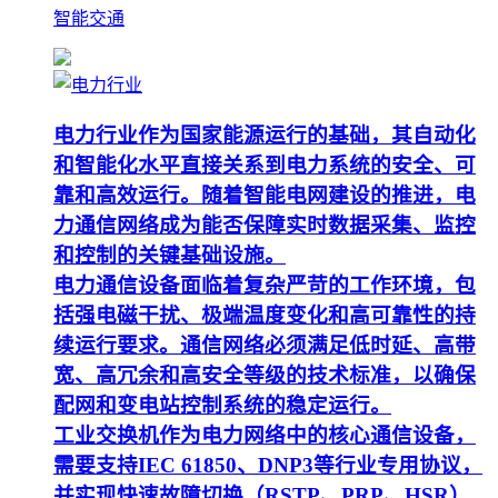
智能交通
电力行业作为国家能源运行的基础，其自动化
和智能化水平直接关系到电力系统的安全、可
靠和高效运行。随着智能电网建设的推进，电
力通信网络成为能否保障实时数据采集、监控
和控制的关键基础设施。
电力通信设备面临着复杂严苛的工作环境，包
括强电磁干扰、极端温度变化和高可靠性的持
续运行要求。通信网络必须满足低时延、高带
宽、高冗余和高安全等级的技术标准，以确保
配网和变电站控制系统的稳定运行。
工业交换机作为电力网络中的核心通信设备，
需要支持IEC 61850、DNP3等行业专用协议，
并实现快速故障切换（RSTP、PRP、HSR）