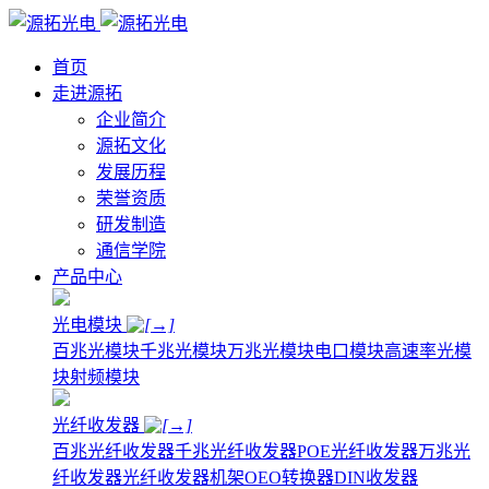
首页
走进源拓
企业简介
源拓文化
发展历程
荣誉资质
研发制造
通信学院
产品中心
光电模块
百兆光模块
千兆光模块
万兆光模块
电口模块
高速率光模
块
射频模块
光纤收发器
百兆光纤收发器
千兆光纤收发器
POE光纤收发器
万兆光
纤收发器
光纤收发器机架
OEO转换器
DIN收发器