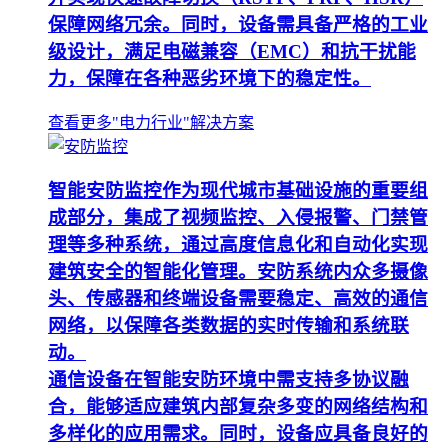
保障网络冗余。同时，设备需具备严格的工业
级设计，满足电磁兼容（EMC）和抗干扰能
力，保障在各种恶劣环境下的稳定性。
查看更多"电力行业"解决方案
智能安防监控作为现代城市基础设施的重要组
成部分，集成了视频监控、入侵报警、门禁管
理等多种系统，通过高度信息化和自动化实现
建筑安全的智能化管理。安防系统内众多摄像
头、传感器和终端设备需要稳定、高效的通信
网络，以保障各类数据的实时传输和系统联
动。
通信设备在智能安防环境中需支持多协议融
合，能够适应建筑内部复杂多变的网络结构和
多样化的应用需求。同时，设备应具备良好的