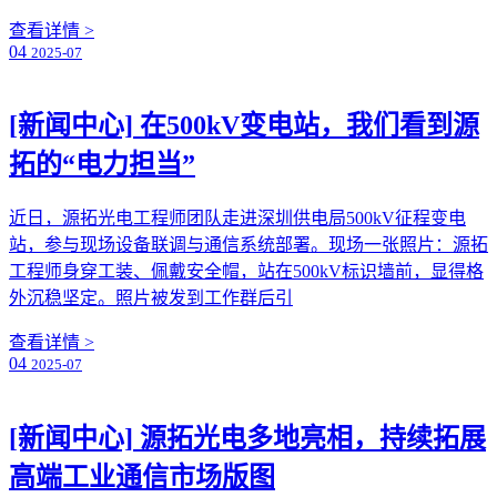
查看详情 >
04
2025-07
[新闻中心]
在500kV变电站，我们看到源
拓的“电力担当”
近日，源拓光电工程师团队走进深圳供电局500kV征程变电
站，参与现场设备联调与通信系统部署。现场一张照片：源拓
工程师身穿工装、佩戴安全帽，站在500kV标识墙前，显得格
外沉稳坚定。照片被发到工作群后引
查看详情 >
04
2025-07
[新闻中心]
源拓光电多地亮相，持续拓展
高端工业通信市场版图