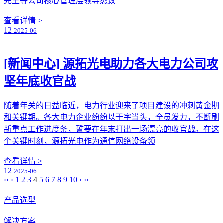
先生等公司核心管理层领导悉数
查看详情 >
12
2025-06
[新闻中心]
源拓光电助力各大电力公司攻
坚年底收官战
随着年关的日益临近，电力行业迎来了项目建设的冲刺黄金期
和关键期。各大电力企业纷纷以干字当头，全员发力，不断刷
新重点工作进度条，誓要在年末打出一场漂亮的收官战。在这
个关键时刻，源拓光电作为通信网络设备领
查看详情 >
12
2025-06
‹‹
‹
1
2
3
4
5
6
7
8
9
10
›
››
产品选型
解决方案