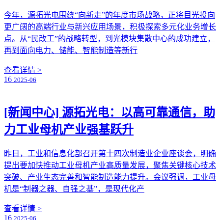
今年，源拓光电围绕“向新走”的年度市场战略，正将目光投向
更广阔的高端行业与新兴应用场景，积极探索多元化业务增长
点。从“民改工”的战略转型，到光模块集散中心的成功建立，
再到面向电力、储能、智能制造等新行
查看详情 >
16
2025-06
[新闻中心]
源拓光电：以高可靠通信，助
力工业母机产业强基跃升
昨日，工业和信息化部召开第十四次制造业企业座谈会，明确
提出要加快推动工业母机产业高质量发展，聚焦关键核心技术
突破、产业生态完善和智能制造能力提升。会议强调，工业母
机是“制器之器、自强之基”，是现代化产
查看详情 >
16
2025-06