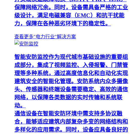
保障网络冗余。同时，设备需具备严格的工业
级设计，满足电磁兼容（EMC）和抗干扰能
力，保障在各种恶劣环境下的稳定性。
查看更多"电力行业"解决方案
智能安防监控作为现代城市基础设施的重要组
成部分，集成了视频监控、入侵报警、门禁管
理等多种系统，通过高度信息化和自动化实现
建筑安全的智能化管理。安防系统内众多摄像
头、传感器和终端设备需要稳定、高效的通信
网络，以保障各类数据的实时传输和系统联
动。
通信设备在智能安防环境中需支持多协议融
合，能够适应建筑内部复杂多变的网络结构和
多样化的应用需求。同时，设备应具备良好的