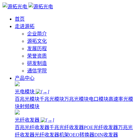
首页
走进源拓
企业简介
源拓文化
发展历程
荣誉资质
研发制造
通信学院
产品中心
光电模块
百兆光模块
千兆光模块
万兆光模块
电口模块
高速率光模
块
射频模块
光纤收发器
百兆光纤收发器
千兆光纤收发器
POE光纤收发器
万兆光
纤收发器
光纤收发器机架
OEO转换器
DIN收发器