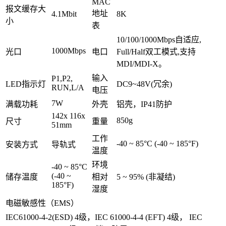
MAC
报文缓存大
地址
4.1Mbit
8K
小
表
10/100/1000Mbps自适应,
1000Mbps
光口
电口
Full/Half双工模式,支持
MDI/MDI-X。
输入
P1,P2,
LED指示灯
DC9~48V(冗余)
RUN,L/A
电压
7W
满载功耗
外壳
铝壳，IP41防护
142x 116x
850g
尺寸
重量
51mm
工作
-40 ~ 85°C (-40 ~ 185°F)
安装方式
导轨式
温度
环境
-40 ~ 85°C
(-40 ~
储存温度
相对
5 ~ 95% (非凝结)
185°F)
湿度
电磁敏感性（EMS）
IEC61000-4-2(ESD) 4级，IEC 61000-4-4 (EFT) 4级， IEC