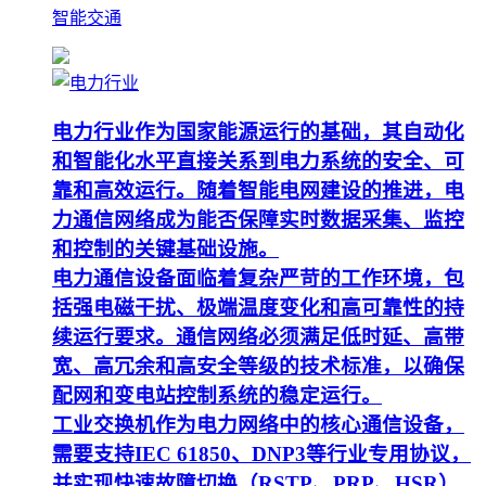
智能交通
电力行业作为国家能源运行的基础，其自动化
和智能化水平直接关系到电力系统的安全、可
靠和高效运行。随着智能电网建设的推进，电
力通信网络成为能否保障实时数据采集、监控
和控制的关键基础设施。
电力通信设备面临着复杂严苛的工作环境，包
括强电磁干扰、极端温度变化和高可靠性的持
续运行要求。通信网络必须满足低时延、高带
宽、高冗余和高安全等级的技术标准，以确保
配网和变电站控制系统的稳定运行。
工业交换机作为电力网络中的核心通信设备，
需要支持IEC 61850、DNP3等行业专用协议，
并实现快速故障切换（RSTP、PRP、HSR）