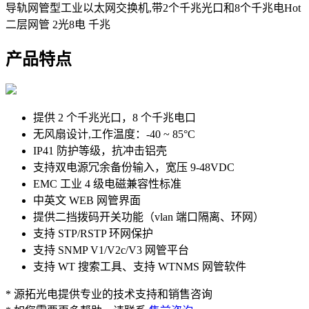
导轨网管型工业以太网交换机,带2个千兆光口和8个千兆电
Hot
二层网管
2光8电
千兆
产品特点
提供 2 个千兆光口，8 个千兆电口
无风扇设计,工作温度：-40 ~ 85°C
IP41 防护等级，抗冲击铝壳
支持双电源冗余备份输入，宽压 9-48VDC
EMC 工业 4 级电磁兼容性标准
中英文 WEB 网管界面
提供二挡拨码开关功能（vlan 端口隔离、环网）
支持 STP/RSTP 环网保护
支持 SNMP V1/V2c/V3 网管平台
支持 WT 搜索工具、支持 WTNMS 网管软件
* 源拓光电提供专业的技术支持和销售咨询