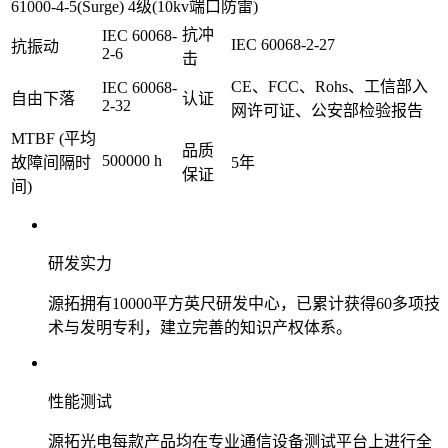
61000-4-5(Surge) 4级(10kv端口防雷)
抗冲
IEC 60068-
IEC 60068-2-27
抗振动
2-6
击
CE、FCC、Rohs、工信部入
IEC 60068-
自由下落
认证
2-32
网许可证、公安部检验报告
MTBF (平均
品质
500000 h
故障间隔时
5年
保证
间)
研发实力
源拓拥有10000平方英尺研发中心，已累计获得60多项技
术与发明专利，建立完善的知识产权体系。
性能测试
源拓光电每款产品均在专业通信设备测试平台上进行全