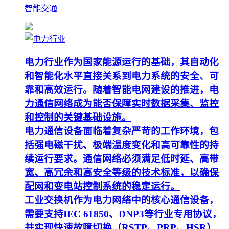
智能交通
电力行业作为国家能源运行的基础，其自动化
和智能化水平直接关系到电力系统的安全、可
靠和高效运行。随着智能电网建设的推进，电
力通信网络成为能否保障实时数据采集、监控
和控制的关键基础设施。
电力通信设备面临着复杂严苛的工作环境，包
括强电磁干扰、极端温度变化和高可靠性的持
续运行要求。通信网络必须满足低时延、高带
宽、高冗余和高安全等级的技术标准，以确保
配网和变电站控制系统的稳定运行。
工业交换机作为电力网络中的核心通信设备，
需要支持IEC 61850、DNP3等行业专用协议，
并实现快速故障切换（RSTP、PRP、HSR）