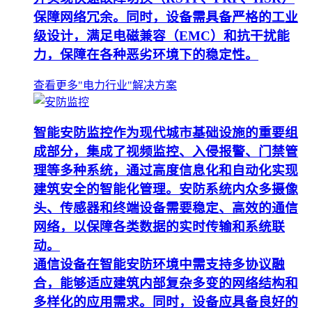
保障网络冗余。同时，设备需具备严格的工业
级设计，满足电磁兼容（EMC）和抗干扰能
力，保障在各种恶劣环境下的稳定性。
查看更多"电力行业"解决方案
智能安防监控作为现代城市基础设施的重要组
成部分，集成了视频监控、入侵报警、门禁管
理等多种系统，通过高度信息化和自动化实现
建筑安全的智能化管理。安防系统内众多摄像
头、传感器和终端设备需要稳定、高效的通信
网络，以保障各类数据的实时传输和系统联
动。
通信设备在智能安防环境中需支持多协议融
合，能够适应建筑内部复杂多变的网络结构和
多样化的应用需求。同时，设备应具备良好的