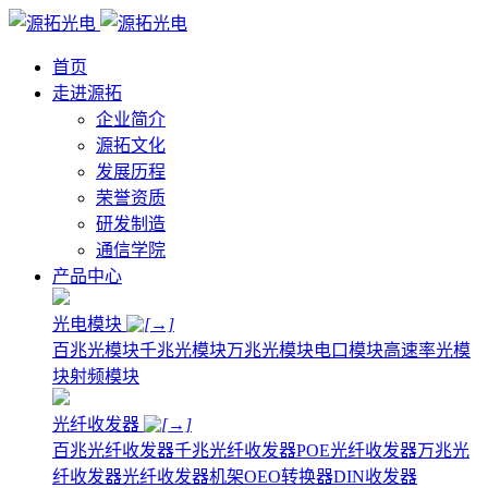
首页
走进源拓
企业简介
源拓文化
发展历程
荣誉资质
研发制造
通信学院
产品中心
光电模块
百兆光模块
千兆光模块
万兆光模块
电口模块
高速率光模
块
射频模块
光纤收发器
百兆光纤收发器
千兆光纤收发器
POE光纤收发器
万兆光
纤收发器
光纤收发器机架
OEO转换器
DIN收发器