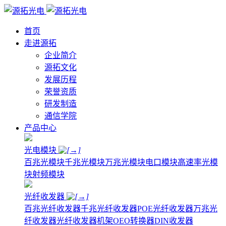
首页
走进源拓
企业简介
源拓文化
发展历程
荣誉资质
研发制造
通信学院
产品中心
光电模块
百兆光模块
千兆光模块
万兆光模块
电口模块
高速率光模
块
射频模块
光纤收发器
百兆光纤收发器
千兆光纤收发器
POE光纤收发器
万兆光
纤收发器
光纤收发器机架
OEO转换器
DIN收发器