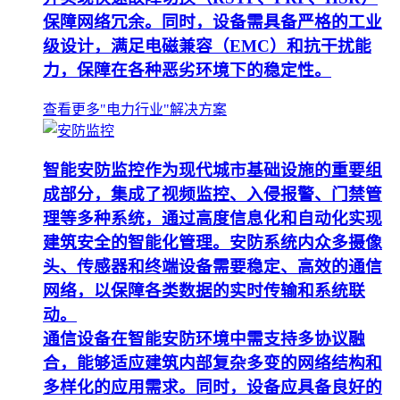
保障网络冗余。同时，设备需具备严格的工业
级设计，满足电磁兼容（EMC）和抗干扰能
力，保障在各种恶劣环境下的稳定性。
查看更多"电力行业"解决方案
智能安防监控作为现代城市基础设施的重要组
成部分，集成了视频监控、入侵报警、门禁管
理等多种系统，通过高度信息化和自动化实现
建筑安全的智能化管理。安防系统内众多摄像
头、传感器和终端设备需要稳定、高效的通信
网络，以保障各类数据的实时传输和系统联
动。
通信设备在智能安防环境中需支持多协议融
合，能够适应建筑内部复杂多变的网络结构和
多样化的应用需求。同时，设备应具备良好的