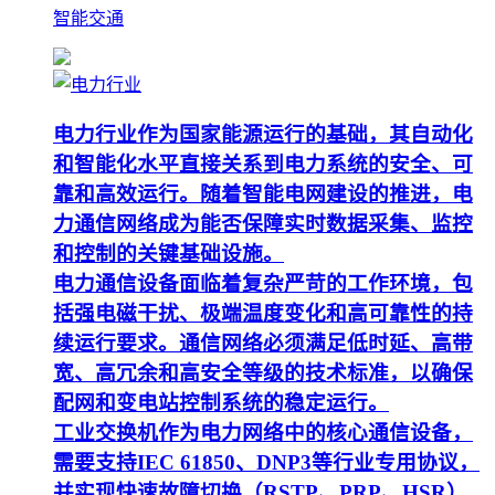
智能交通
电力行业作为国家能源运行的基础，其自动化
和智能化水平直接关系到电力系统的安全、可
靠和高效运行。随着智能电网建设的推进，电
力通信网络成为能否保障实时数据采集、监控
和控制的关键基础设施。
电力通信设备面临着复杂严苛的工作环境，包
括强电磁干扰、极端温度变化和高可靠性的持
续运行要求。通信网络必须满足低时延、高带
宽、高冗余和高安全等级的技术标准，以确保
配网和变电站控制系统的稳定运行。
工业交换机作为电力网络中的核心通信设备，
需要支持IEC 61850、DNP3等行业专用协议，
并实现快速故障切换（RSTP、PRP、HSR）