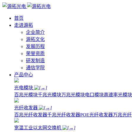
首页
走进源拓
企业简介
源拓文化
发展历程
荣誉资质
研发制造
通信学院
产品中心
光电模块
百兆光模块
千兆光模块
万兆光模块
电口模块
高速率光模块
光纤收发器
百兆光纤收发器
千兆光纤收发器
POE光纤收发器
万兆光纤
宽温工业以太网交换机