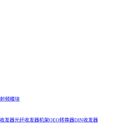
射频模块
收发器
光纤收发器机架
OEO转换器
DIN收发器