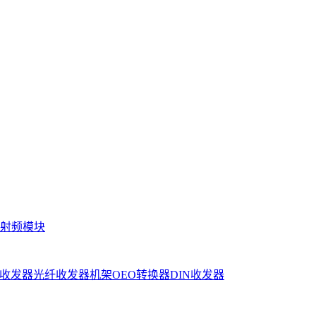
射频模块
收发器
光纤收发器机架
OEO转换器
DIN收发器