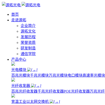
首页
走进源拓
企业简介
源拓文化
发展历程
荣誉资质
研发制造
通信学院
产品中心
光电模块
百兆光模块
千兆光模块
万兆光模块
电口模块
高速率光模块
光纤收发器
百兆光纤收发器
千兆光纤收发器
POE光纤收发器
万兆光纤
宽温工业以太网交换机