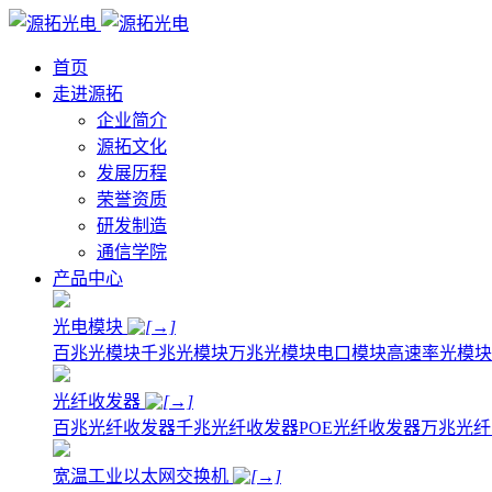
首页
走进源拓
企业简介
源拓文化
发展历程
荣誉资质
研发制造
通信学院
产品中心
光电模块
百兆光模块
千兆光模块
万兆光模块
电口模块
高速率光模块
光纤收发器
百兆光纤收发器
千兆光纤收发器
POE光纤收发器
万兆光纤
宽温工业以太网交换机