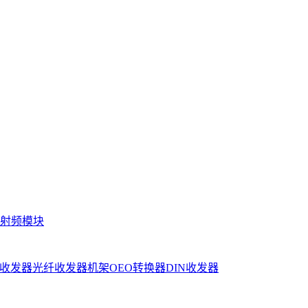
射频模块
收发器
光纤收发器机架
OEO转换器
DIN收发器