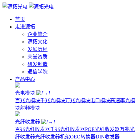
首页
走进源拓
企业简介
源拓文化
发展历程
荣誉资质
研发制造
通信学院
产品中心
光电模块
百兆光模块
千兆光模块
万兆光模块
电口模块
高速率光模
块
射频模块
光纤收发器
百兆光纤收发器
千兆光纤收发器
POE光纤收发器
万兆光
纤收发器
光纤收发器机架
OEO转换器
DIN收发器