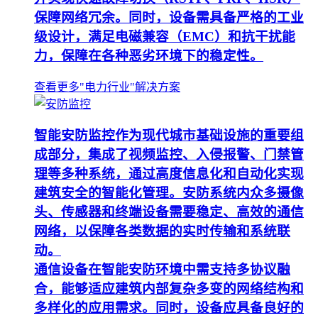
保障网络冗余。同时，设备需具备严格的工业
级设计，满足电磁兼容（EMC）和抗干扰能
力，保障在各种恶劣环境下的稳定性。
查看更多"电力行业"解决方案
智能安防监控作为现代城市基础设施的重要组
成部分，集成了视频监控、入侵报警、门禁管
理等多种系统，通过高度信息化和自动化实现
建筑安全的智能化管理。安防系统内众多摄像
头、传感器和终端设备需要稳定、高效的通信
网络，以保障各类数据的实时传输和系统联
动。
通信设备在智能安防环境中需支持多协议融
合，能够适应建筑内部复杂多变的网络结构和
多样化的应用需求。同时，设备应具备良好的