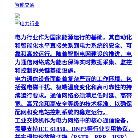
智能交通
电力行业作为国家能源运行的基础，其自动化
和智能化水平直接关系到电力系统的安全、可
靠和高效运行。随着智能电网建设的推进，电
力通信网络成为能否保障实时数据采集、监控
和控制的关键基础设施。
电力通信设备面临着复杂严苛的工作环境，包
括强电磁干扰、极端温度变化和高可靠性的持
续运行要求。通信网络必须满足低时延、高带
宽、高冗余和高安全等级的技术标准，以确保
配网和变电站控制系统的稳定运行。
工业交换机作为电力网络中的核心通信设备，
需要支持IEC 61850、DNP3等行业专用协议，
并实现快速故障切换（RSTP、PRP、HSR）