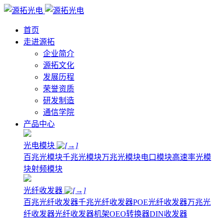
首页
走进源拓
企业简介
源拓文化
发展历程
荣誉资质
研发制造
通信学院
产品中心
光电模块
百兆光模块
千兆光模块
万兆光模块
电口模块
高速率光模
块
射频模块
光纤收发器
百兆光纤收发器
千兆光纤收发器
POE光纤收发器
万兆光
纤收发器
光纤收发器机架
OEO转换器
DIN收发器