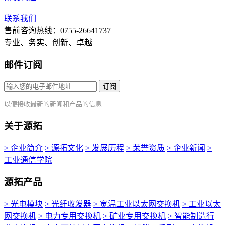
联系我们
售前咨询热线：0755-26641737
专业、务实、创新、卓越
邮件订阅
订阅
以便接收最新的新闻和产品的信息
关于源拓
> 企业简介
> 源拓文化
> 发展历程
> 荣誉资质
> 企业新闻
>
工业通信学院
源拓产品
> 光电模块
> 光纤收发器
> 宽温工业以太网交换机
> 工业以太
网交换机
> 电力专用交换机
> 矿业专用交换机
> 智能制造行