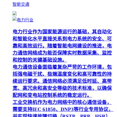
智能交通
电力行业作为国家能源运行的基础，其自动化
和智能化水平直接关系到电力系统的安全、可
靠和高效运行。随着智能电网建设的推进，电
力通信网络成为能否保障实时数据采集、监控
和控制的关键基础设施。
电力通信设备面临着复杂严苛的工作环境，包
括强电磁干扰、极端温度变化和高可靠性的持
续运行要求。通信网络必须满足低时延、高带
宽、高冗余和高安全等级的技术标准，以确保
配网和变电站控制系统的稳定运行。
工业交换机作为电力网络中的核心通信设备，
需要支持IEC 61850、DNP3等行业专用协议，
并实现快速故障切换（RSTP、PRP、HSR）