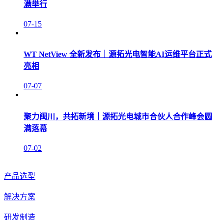
满举行
07-15
WT NetView 全新发布｜源拓光电智能AI运维平台正式
亮相
07-07
聚力闽川，共拓新境｜源拓光电城市合伙人合作峰会圆
满落幕
07-02
产品选型
解决方案
研发制造