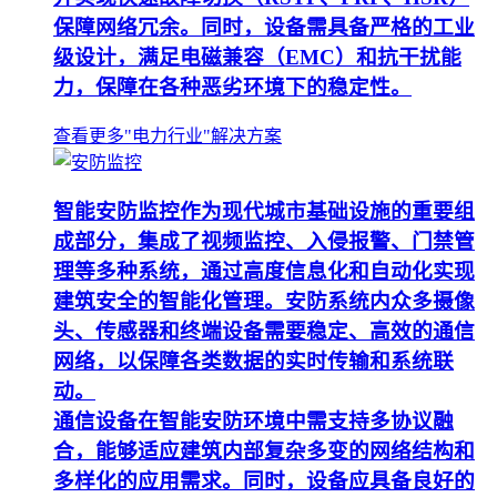
保障网络冗余。同时，设备需具备严格的工业
级设计，满足电磁兼容（EMC）和抗干扰能
力，保障在各种恶劣环境下的稳定性。
查看更多"电力行业"解决方案
智能安防监控作为现代城市基础设施的重要组
成部分，集成了视频监控、入侵报警、门禁管
理等多种系统，通过高度信息化和自动化实现
建筑安全的智能化管理。安防系统内众多摄像
头、传感器和终端设备需要稳定、高效的通信
网络，以保障各类数据的实时传输和系统联
动。
通信设备在智能安防环境中需支持多协议融
合，能够适应建筑内部复杂多变的网络结构和
多样化的应用需求。同时，设备应具备良好的