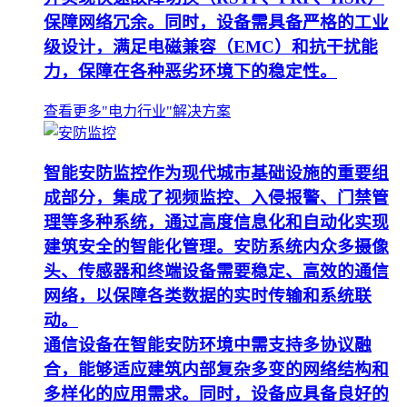
保障网络冗余。同时，设备需具备严格的工业
级设计，满足电磁兼容（EMC）和抗干扰能
力，保障在各种恶劣环境下的稳定性。
查看更多"电力行业"解决方案
智能安防监控作为现代城市基础设施的重要组
成部分，集成了视频监控、入侵报警、门禁管
理等多种系统，通过高度信息化和自动化实现
建筑安全的智能化管理。安防系统内众多摄像
头、传感器和终端设备需要稳定、高效的通信
网络，以保障各类数据的实时传输和系统联
动。
通信设备在智能安防环境中需支持多协议融
合，能够适应建筑内部复杂多变的网络结构和
多样化的应用需求。同时，设备应具备良好的