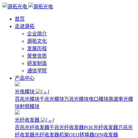
首页
走进源拓
企业简介
源拓文化
发展历程
荣誉资质
研发制造
通信学院
产品中心
光电模块
百兆光模块
千兆光模块
万兆光模块
电口模块
高速率光模
块
射频模块
光纤收发器
百兆光纤收发器
千兆光纤收发器
POE光纤收发器
万兆光
纤收发器
光纤收发器机架
OEO转换器
DIN收发器