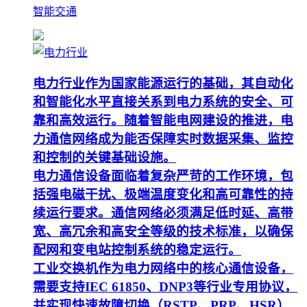
智能交通
电力行业作为国家能源运行的基础，其自动化
和智能化水平直接关系到电力系统的安全、可
靠和高效运行。随着智能电网建设的推进，电
力通信网络成为能否保障实时数据采集、监控
和控制的关键基础设施。
电力通信设备面临着复杂严苛的工作环境，包
括强电磁干扰、极端温度变化和高可靠性的持
续运行要求。通信网络必须满足低时延、高带
宽、高冗余和高安全等级的技术标准，以确保
配网和变电站控制系统的稳定运行。
工业交换机作为电力网络中的核心通信设备，
需要支持IEC 61850、DNP3等行业专用协议，
并实现快速故障切换（RSTP、PRP、HSR）