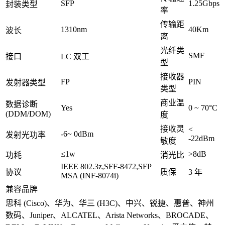
SFP
1.25Gbps
封装类型
率
传输距
1310nm
40Km
波长
离
光纤类
SMF
接口
LC 双工
型
接收器
FP
PIN
发射器类型
类型
商业温
数据诊断
Yes
0 ~ 70°C
(DDM/DOM)
度
接收灵
<
-6~ 0dBm
发射光功率
-22dBm
敏度
≤1w
>8dB
功耗
消光比
IEEE 802.3z,SFF-8472,SFP
协议
质保
3 年
MSA (INF-8074i)
兼容品牌
思科 (Cisco)、华为、华三 (H3C)、中兴、锐捷、惠普、神州
数码、Juniper、ALCATEL、Arista Networks、BROCADE、