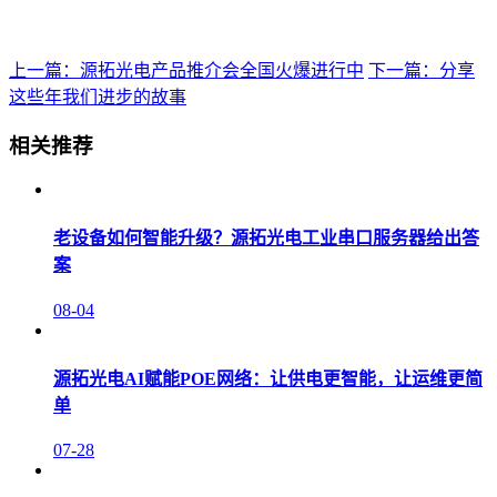
上一篇：源拓光电产品推介会全国火爆进行中
下一篇：分享
这些年我们进步的故事
相关推荐
老设备如何智能升级？源拓光电工业串口服务器给出答
案
08-04
源拓光电AI赋能POE网络：让供电更智能，让运维更简
单
07-28