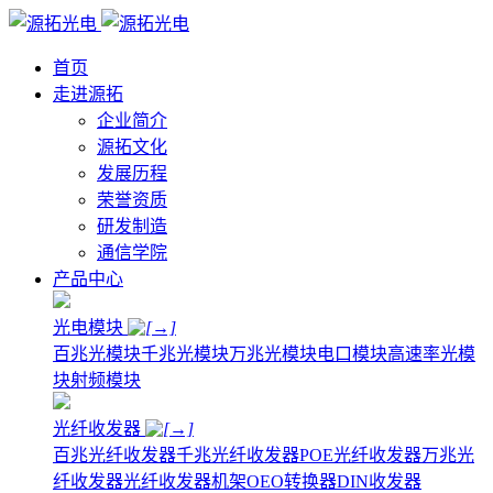
首页
走进源拓
企业简介
源拓文化
发展历程
荣誉资质
研发制造
通信学院
产品中心
光电模块
百兆光模块
千兆光模块
万兆光模块
电口模块
高速率光模
块
射频模块
光纤收发器
百兆光纤收发器
千兆光纤收发器
POE光纤收发器
万兆光
纤收发器
光纤收发器机架
OEO转换器
DIN收发器