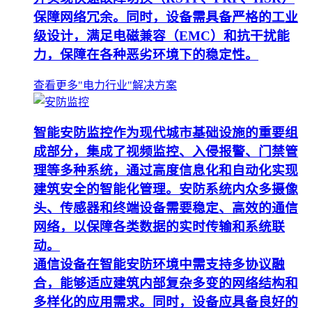
保障网络冗余。同时，设备需具备严格的工业
级设计，满足电磁兼容（EMC）和抗干扰能
力，保障在各种恶劣环境下的稳定性。
查看更多"电力行业"解决方案
智能安防监控作为现代城市基础设施的重要组
成部分，集成了视频监控、入侵报警、门禁管
理等多种系统，通过高度信息化和自动化实现
建筑安全的智能化管理。安防系统内众多摄像
头、传感器和终端设备需要稳定、高效的通信
网络，以保障各类数据的实时传输和系统联
动。
通信设备在智能安防环境中需支持多协议融
合，能够适应建筑内部复杂多变的网络结构和
多样化的应用需求。同时，设备应具备良好的