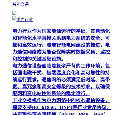
智能交通
电力行业作为国家能源运行的基础，其自动化
和智能化水平直接关系到电力系统的安全、可
靠和高效运行。随着智能电网建设的推进，电
力通信网络成为能否保障实时数据采集、监控
和控制的关键基础设施。
电力通信设备面临着复杂严苛的工作环境，包
括强电磁干扰、极端温度变化和高可靠性的持
续运行要求。通信网络必须满足低时延、高带
宽、高冗余和高安全等级的技术标准，以确保
配网和变电站控制系统的稳定运行。
工业交换机作为电力网络中的核心通信设备，
需要支持IEC 61850、DNP3等行业专用协议，
并实现快速故障切换（RSTP、PRP、HSR）