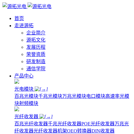
首页
走进源拓
企业简介
源拓文化
发展历程
荣誉资质
研发制造
通信学院
产品中心
光电模块
百兆光模块
千兆光模块
万兆光模块
电口模块
高速率光模
块
射频模块
光纤收发器
百兆光纤收发器
千兆光纤收发器
POE光纤收发器
万兆光
纤收发器
光纤收发器机架
OEO转换器
DIN收发器