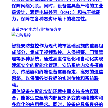
保障网络冗余。同时，设备需具备严格的工业
级设计，满足电磁兼容（EMC）和抗干扰能
力，保障在各种恶劣环境下的稳定性。
查看更多"电力行业"解决方案
智能安防监控作为现代城市基础设施的重要组
成部分，集成了视频监控、入侵报警、门禁管
理等多种系统，通过高度信息化和自动化实现
建筑安全的智能化管理。安防系统内众多摄像
头、传感器和终端设备需要稳定、高效的通信
网络，以保障各类数据的实时传输和系统联
动。
通信设备在智能安防环境中需支持多协议融
合，能够适应建筑内部复杂多变的网络结构和
多样化的应用需求。同时，设备应具备良好的