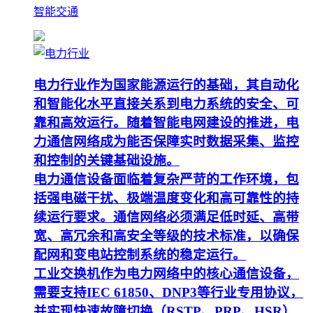
智能交通
电力行业作为国家能源运行的基础，其自动化
和智能化水平直接关系到电力系统的安全、可
靠和高效运行。随着智能电网建设的推进，电
力通信网络成为能否保障实时数据采集、监控
和控制的关键基础设施。
电力通信设备面临着复杂严苛的工作环境，包
括强电磁干扰、极端温度变化和高可靠性的持
续运行要求。通信网络必须满足低时延、高带
宽、高冗余和高安全等级的技术标准，以确保
配网和变电站控制系统的稳定运行。
工业交换机作为电力网络中的核心通信设备，
需要支持IEC 61850、DNP3等行业专用协议，
并实现快速故障切换（RSTP、PRP、HSR）