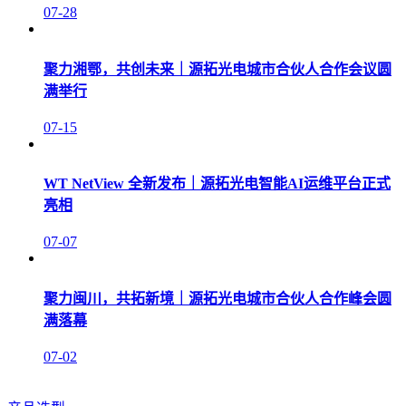
07-28
聚力湘鄂，共创未来｜源拓光电城市合伙人合作会议圆
满举行
07-15
WT NetView 全新发布｜源拓光电智能AI运维平台正式
亮相
07-07
聚力闽川，共拓新境｜源拓光电城市合伙人合作峰会圆
满落幕
07-02