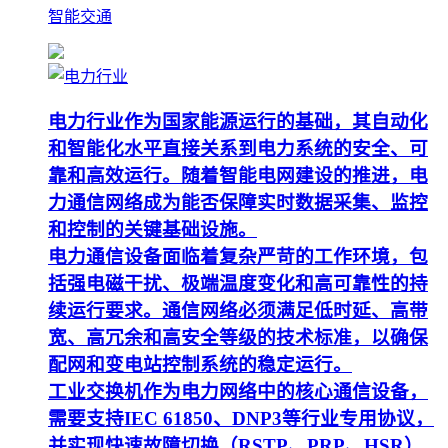
智能交通
电力行业作为国家能源运行的基础，其自动化
和智能化水平直接关系到电力系统的安全、可
靠和高效运行。随着智能电网建设的推进，电
力通信网络成为能否保障实时数据采集、监控
和控制的关键基础设施。
电力通信设备面临着复杂严苛的工作环境，包
括强电磁干扰、极端温度变化和高可靠性的持
续运行要求。通信网络必须满足低时延、高带
宽、高冗余和高安全等级的技术标准，以确保
配网和变电站控制系统的稳定运行。
工业交换机作为电力网络中的核心通信设备，
需要支持IEC 61850、DNP3等行业专用协议，
并实现快速故障切换（RSTP、PRP、HSR）