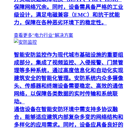
保障网络冗余。同时，设备需具备严格的工业
级设计，满足电磁兼容（EMC）和抗干扰能
力，保障在各种恶劣环境下的稳定性。
查看更多"电力行业"解决方案
智能安防监控作为现代城市基础设施的重要组
成部分，集成了视频监控、入侵报警、门禁管
理等多种系统，通过高度信息化和自动化实现
建筑安全的智能化管理。安防系统内众多摄像
头、传感器和终端设备需要稳定、高效的通信
网络，以保障各类数据的实时传输和系统联
动。
通信设备在智能安防环境中需支持多协议融
合，能够适应建筑内部复杂多变的网络结构和
多样化的应用需求。同时，设备应具备良好的