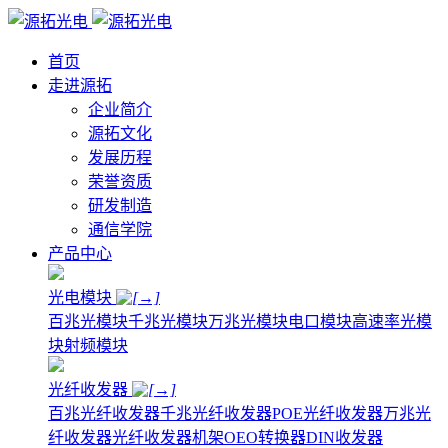
首页
走进源拓
企业简介
源拓文化
发展历程
荣誉资质
研发制造
通信学院
产品中心
光电模块
百兆光模块
千兆光模块
万兆光模块
电口模块
高速率光模
块
射频模块
光纤收发器
百兆光纤收发器
千兆光纤收发器
POE光纤收发器
万兆光
纤收发器
光纤收发器机架
OEO转换器
DIN收发器