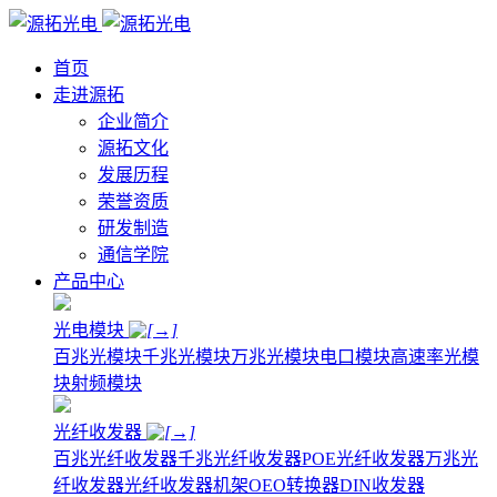
首页
走进源拓
企业简介
源拓文化
发展历程
荣誉资质
研发制造
通信学院
产品中心
光电模块
百兆光模块
千兆光模块
万兆光模块
电口模块
高速率光模
块
射频模块
光纤收发器
百兆光纤收发器
千兆光纤收发器
POE光纤收发器
万兆光
纤收发器
光纤收发器机架
OEO转换器
DIN收发器