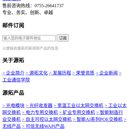
售前咨询热线：0755-26641737
专业、务实、创新、卓越
邮件订阅
订阅
以便接收最新的新闻和产品的信息
关于源拓
> 企业简介
> 源拓文化
> 发展历程
> 荣誉资质
> 企业新闻
>
工业通信学院
源拓产品
> 光电模块
> 光纤收发器
> 宽温工业以太网交换机
> 工业以太
网交换机
> 电力专用交换机
> 矿业专用交换机
> 智能制造行
业交换机
> 自主可控以太网交换机
> 智能AI系列POE交换机
>
无线产品
> 可信无线WAPI产品