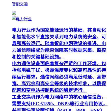
智能交通
电力行业作为国家能源运行的基础，其自动化
和智能化水平直接关系到电力系统的安全、可
靠和高效运行。随着智能电网建设的推进，电
力通信网络成为能否保障实时数据采集、监控
和控制的关键基础设施。
电力通信设备面临着复杂严苛的工作环境，包
括强电磁干扰、极端温度变化和高可靠性的持
续运行要求。通信网络必须满足低时延、高带
宽、高冗余和高安全等级的技术标准，以确保
配网和变电站控制系统的稳定运行。
工业交换机作为电力网络中的核心通信设备，
需要支持IEC 61850、DNP3等行业专用协议，
并实现快速故障切换（RSTP、PRP、HSR）