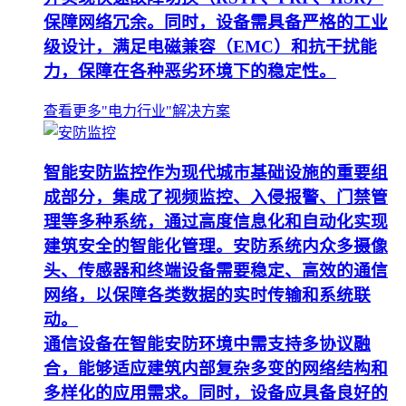
保障网络冗余。同时，设备需具备严格的工业
级设计，满足电磁兼容（EMC）和抗干扰能
力，保障在各种恶劣环境下的稳定性。
查看更多"电力行业"解决方案
智能安防监控作为现代城市基础设施的重要组
成部分，集成了视频监控、入侵报警、门禁管
理等多种系统，通过高度信息化和自动化实现
建筑安全的智能化管理。安防系统内众多摄像
头、传感器和终端设备需要稳定、高效的通信
网络，以保障各类数据的实时传输和系统联
动。
通信设备在智能安防环境中需支持多协议融
合，能够适应建筑内部复杂多变的网络结构和
多样化的应用需求。同时，设备应具备良好的