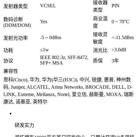
接收器
VCSEL
PIN
发射器类型
类型
商业温
数码诊断
Yes
0 ~ 70°C
(DDM/DOM)
度
接收灵
-5 ~ 0dBm
<-11.5dBm
发射光功率
敏度
≤1w
>3.0dB
功耗
消光比
IEEE 802.3z, SFF-8472,
协议
质保
3年
SFP+ MSA
兼容性
思科(Cisco), 华为, 华为(华三(H3C)), 中兴, 锐捷, 惠普, 神州数
码, Juniper, ALCATEL, Arista Networks, BROCADE, DELL, D-
LINK, Extreme, Mellanox, Nortel, 爱立信, 赫斯曼, MOXA, 瑞斯
康达, 诺基亚, 英特尔
研发实力