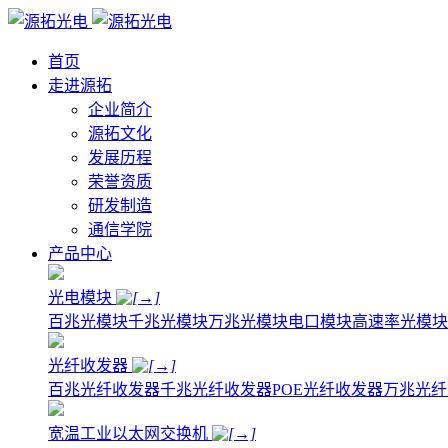
首页
走进源拓
企业简介
源拓文化
发展历程
荣誉资质
研发制造
通信学院
产品中心
光电模块
百兆光模块
千兆光模块
万兆光模块
电口模块
高速率光模块
光纤收发器
百兆光纤收发器
千兆光纤收发器
POE光纤收发器
万兆光纤
宽温工业以太网交换机