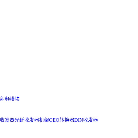
射频模块
收发器
光纤收发器机架
OEO转换器
DIN收发器