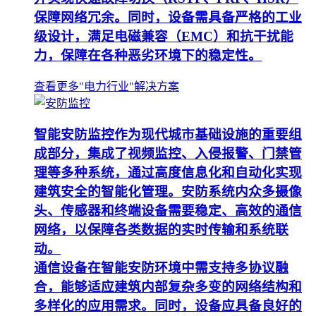
保障网络冗余。同时，设备需具备严格的工业
级设计，满足电磁兼容（EMC）和抗干扰能
力，保障在各种恶劣环境下的稳定性。
查看更多"电力行业"解决方案
智能安防监控作为现代城市基础设施的重要组
成部分，集成了视频监控、入侵报警、门禁管
理等多种系统，通过高度信息化和自动化实现
建筑安全的智能化管理。安防系统内众多摄像
头、传感器和终端设备需要稳定、高效的通信
网络，以保障各类数据的实时传输和系统联
动。
通信设备在智能安防环境中需支持多协议融
合，能够适应建筑内部复杂多变的网络结构和
多样化的应用需求。同时，设备应具备良好的