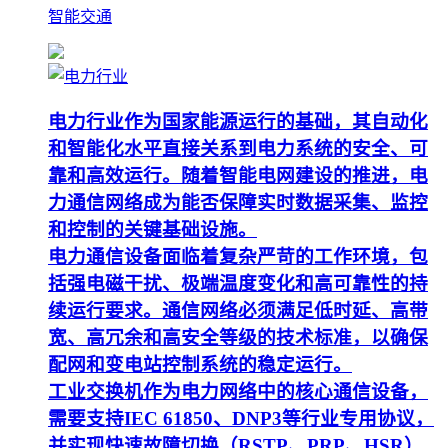
智能交通
电力行业作为国家能源运行的基础，其自动化
和智能化水平直接关系到电力系统的安全、可
靠和高效运行。随着智能电网建设的推进，电
力通信网络成为能否保障实时数据采集、监控
和控制的关键基础设施。
电力通信设备面临着复杂严苛的工作环境，包
括强电磁干扰、极端温度变化和高可靠性的持
续运行要求。通信网络必须满足低时延、高带
宽、高冗余和高安全等级的技术标准，以确保
配网和变电站控制系统的稳定运行。
工业交换机作为电力网络中的核心通信设备，
需要支持IEC 61850、DNP3等行业专用协议，
并实现快速故障切换（RSTP、PRP、HSR）