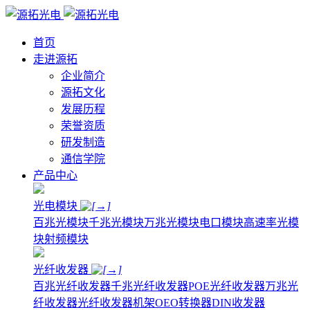
首页
走进源拓
企业简介
源拓文化
发展历程
荣誉资质
研发制造
通信学院
产品中心
光电模块
百兆光模块
千兆光模块
万兆光模块
电口模块
高速率光模
块
射频模块
光纤收发器
百兆光纤收发器
千兆光纤收发器
POE光纤收发器
万兆光
纤收发器
光纤收发器机架
OEO转换器
DIN收发器