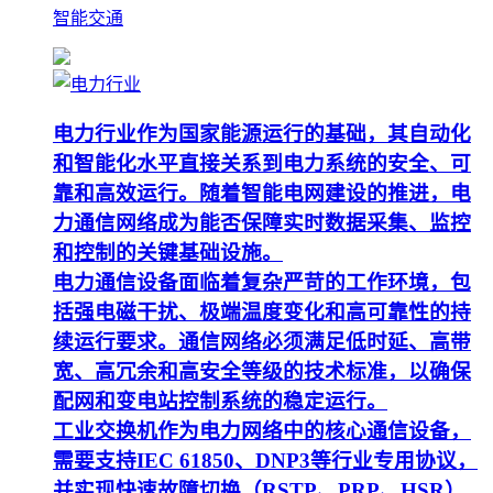
智能交通
电力行业作为国家能源运行的基础，其自动化
和智能化水平直接关系到电力系统的安全、可
靠和高效运行。随着智能电网建设的推进，电
力通信网络成为能否保障实时数据采集、监控
和控制的关键基础设施。
电力通信设备面临着复杂严苛的工作环境，包
括强电磁干扰、极端温度变化和高可靠性的持
续运行要求。通信网络必须满足低时延、高带
宽、高冗余和高安全等级的技术标准，以确保
配网和变电站控制系统的稳定运行。
工业交换机作为电力网络中的核心通信设备，
需要支持IEC 61850、DNP3等行业专用协议，
并实现快速故障切换（RSTP、PRP、HSR）