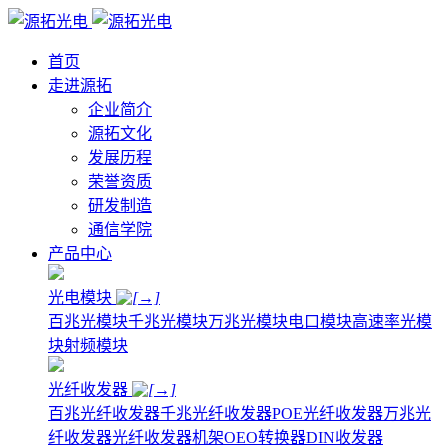
首页
走进源拓
企业简介
源拓文化
发展历程
荣誉资质
研发制造
通信学院
产品中心
光电模块
百兆光模块
千兆光模块
万兆光模块
电口模块
高速率光模
块
射频模块
光纤收发器
百兆光纤收发器
千兆光纤收发器
POE光纤收发器
万兆光
纤收发器
光纤收发器机架
OEO转换器
DIN收发器