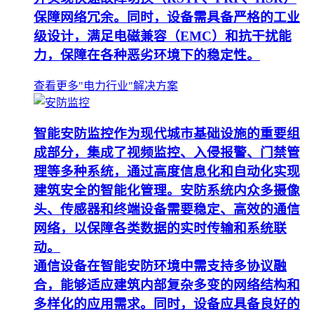
保障网络冗余。同时，设备需具备严格的工业
级设计，满足电磁兼容（EMC）和抗干扰能
力，保障在各种恶劣环境下的稳定性。
查看更多"电力行业"解决方案
智能安防监控作为现代城市基础设施的重要组
成部分，集成了视频监控、入侵报警、门禁管
理等多种系统，通过高度信息化和自动化实现
建筑安全的智能化管理。安防系统内众多摄像
头、传感器和终端设备需要稳定、高效的通信
网络，以保障各类数据的实时传输和系统联
动。
通信设备在智能安防环境中需支持多协议融
合，能够适应建筑内部复杂多变的网络结构和
多样化的应用需求。同时，设备应具备良好的