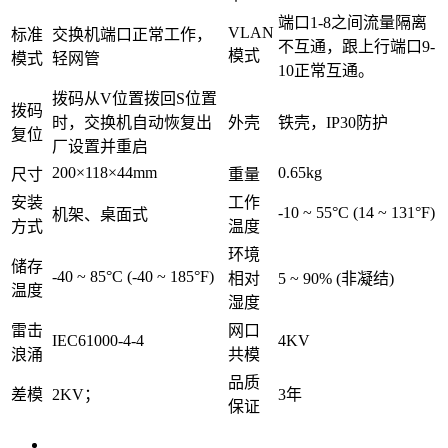
端口1-8之间流量隔离
VLAN
标准
交换机端口正常工作，
不互通，跟上行端口9-
模式
模式
轻网管
10正常互通。
拨码从V位置拨回S位置
拨码
时，交换机自动恢复出
外壳
铁壳，IP30防护
复位
厂设置并重启
200×118×44mm
0.65kg
尺寸
重量
安装
工作
-10 ~ 55°C (14 ~ 131°F)
机架、桌面式
方式
温度
环境
储存
-40 ~ 85°C (-40 ~ 185°F)
相对
5 ~ 90% (非凝结)
温度
湿度
雷击
网口
IEC61000-4-4
4KV
浪涌
共模
品质
差模
2KV；
3年
保证