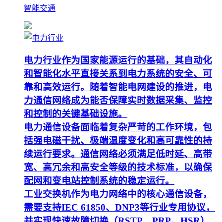
智能交通
电力行业作为国家能源运行的基础，其自动化
和智能化水平直接关系到电力系统的安全、可
靠和高效运行。随着智能电网建设的推进，电
力通信网络成为能否保障实时数据采集、监控
和控制的关键基础设施。
电力通信设备面临着复杂严苛的工作环境，包
括强电磁干扰、极端温度变化和高可靠性的持
续运行要求。通信网络必须满足低时延、高带
宽、高冗余和高安全等级的技术标准，以确保
配网和变电站控制系统的稳定运行。
工业交换机作为电力网络中的核心通信设备，
需要支持IEC 61850、DNP3等行业专用协议，
并实现快速故障切换（RSTP、PRP、HSR）