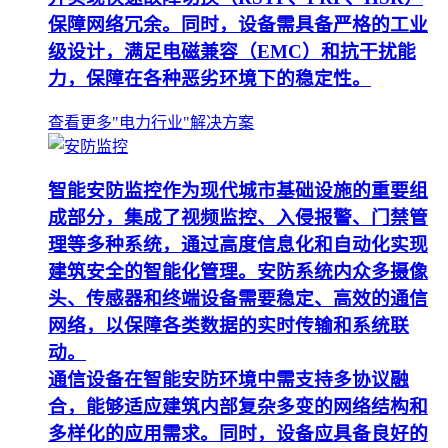
保障网络冗余。同时，设备需具备严格的工业
级设计，满足电磁兼容（EMC）和抗干扰能
力，保障在各种恶劣环境下的稳定性。
查看更多"电力行业"解决方案
智能安防监控作为现代城市基础设施的重要组
成部分，集成了视频监控、入侵报警、门禁管
理等多种系统，通过高度信息化和自动化实现
建筑安全的智能化管理。安防系统内众多摄像
头、传感器和终端设备需要稳定、高效的通信
网络，以保障各类数据的实时传输和系统联
动。
通信设备在智能安防环境中需支持多协议融
合，能够适应建筑内部复杂多变的网络结构和
多样化的应用需求。同时，设备应具备良好的