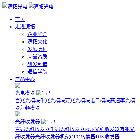
首页
走进源拓
企业简介
源拓文化
发展历程
荣誉资质
研发制造
通信学院
产品中心
光电模块
百兆光模块
千兆光模块
万兆光模块
电口模块
高速率光模
块
射频模块
光纤收发器
百兆光纤收发器
千兆光纤收发器
POE光纤收发器
万兆光
纤收发器
光纤收发器机架
OEO转换器
DIN收发器