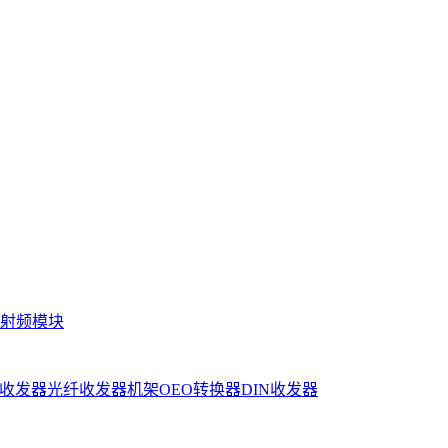
射频模块
收发器
光纤收发器机架
OEO转换器
DIN收发器