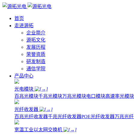
首页
走进源拓
企业简介
源拓文化
发展历程
荣誉资质
研发制造
通信学院
产品中心
光电模块
百兆光模块
千兆光模块
万兆光模块
电口模块
高速率光模块
光纤收发器
百兆光纤收发器
千兆光纤收发器
POE光纤收发器
万兆光纤
宽温工业以太网交换机