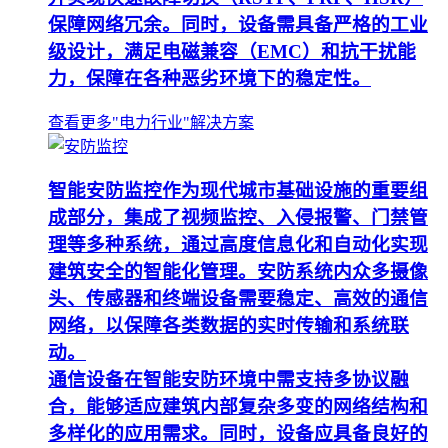
保障网络冗余。同时，设备需具备严格的工业
级设计，满足电磁兼容（EMC）和抗干扰能
力，保障在各种恶劣环境下的稳定性。
查看更多"电力行业"解决方案
智能安防监控作为现代城市基础设施的重要组
成部分，集成了视频监控、入侵报警、门禁管
理等多种系统，通过高度信息化和自动化实现
建筑安全的智能化管理。安防系统内众多摄像
头、传感器和终端设备需要稳定、高效的通信
网络，以保障各类数据的实时传输和系统联
动。
通信设备在智能安防环境中需支持多协议融
合，能够适应建筑内部复杂多变的网络结构和
多样化的应用需求。同时，设备应具备良好的