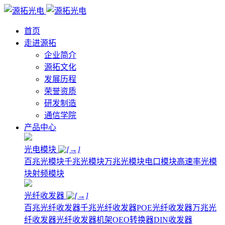
首页
走进源拓
企业简介
源拓文化
发展历程
荣誉资质
研发制造
通信学院
产品中心
光电模块
百兆光模块
千兆光模块
万兆光模块
电口模块
高速率光模
块
射频模块
光纤收发器
百兆光纤收发器
千兆光纤收发器
POE光纤收发器
万兆光
纤收发器
光纤收发器机架
OEO转换器
DIN收发器