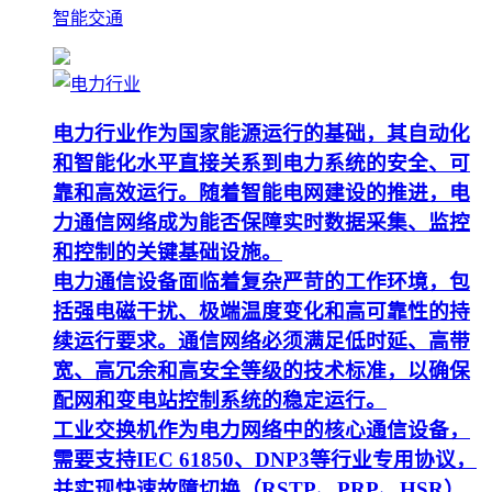
智能交通
电力行业作为国家能源运行的基础，其自动化
和智能化水平直接关系到电力系统的安全、可
靠和高效运行。随着智能电网建设的推进，电
力通信网络成为能否保障实时数据采集、监控
和控制的关键基础设施。
电力通信设备面临着复杂严苛的工作环境，包
括强电磁干扰、极端温度变化和高可靠性的持
续运行要求。通信网络必须满足低时延、高带
宽、高冗余和高安全等级的技术标准，以确保
配网和变电站控制系统的稳定运行。
工业交换机作为电力网络中的核心通信设备，
需要支持IEC 61850、DNP3等行业专用协议，
并实现快速故障切换（RSTP、PRP、HSR）