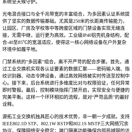
系统全天候守护。
光电混合接口与全千兆带宽的丰富组合，为多因素认证系统提
供了坚实的数据传输基础。尤其是250米的长距离传输能力，
让园区、厂房及学校等中等跨度区域的门禁设备实现无缝连
接，无需中继，运行更为高效。工业级IP40铝壳机身结构，配
合-40至85℃的宽温适应，使得这一核心网络设备在户外复杂
环境中如履平地。
门禁系统的“多因素”组合，离不开严苛的配合步骤。首先，通
过工业交换机实现各认证要素的数据汇聚——密码输入端、指
纹识别器、动态令牌设备，通过高效网络被实时传送至控制中
心。接下来，后台系统进行多维度比对与权限验证，任何异常
即时警报。最后，控制模块指挥门禁开启，实现安全与便捷的
完美平衡。这样一个环环相扣的流程，是对“严苛品质”的最好
诠释。
源拓工业交换机独具匠心的技术优势，非一朝一夕成就。支持
IEEE802.1D STP、802.1W RSTP和802.1S MSTP三大网络冗余
协议，保障网络安全稳定；端口隔离功能确保内部局域网的访