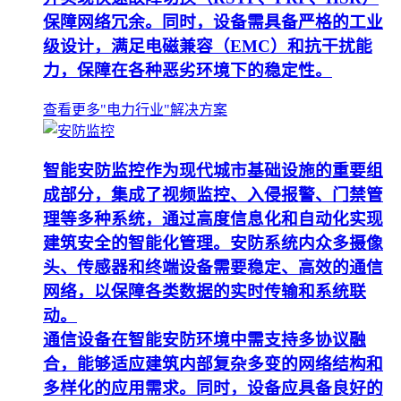
保障网络冗余。同时，设备需具备严格的工业
级设计，满足电磁兼容（EMC）和抗干扰能
力，保障在各种恶劣环境下的稳定性。
查看更多"电力行业"解决方案
智能安防监控作为现代城市基础设施的重要组
成部分，集成了视频监控、入侵报警、门禁管
理等多种系统，通过高度信息化和自动化实现
建筑安全的智能化管理。安防系统内众多摄像
头、传感器和终端设备需要稳定、高效的通信
网络，以保障各类数据的实时传输和系统联
动。
通信设备在智能安防环境中需支持多协议融
合，能够适应建筑内部复杂多变的网络结构和
多样化的应用需求。同时，设备应具备良好的