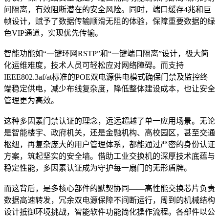
问隔离，有效阻断潜在的安全风险。同时，端口缓存4兆和巨
帧设计，赋予了数据传输顺滑无阻的体验，保障重要数据的绿
色VIP通道，实现优先传输。
智能功能如“一键环网RSTP”和“一键端口隔离”设计，极大简
化运维难度，技术人员可轻松应对网络障碍。而支持
IEEE802.3af/at标准的POE双电源供电模式确保门禁及监控终
端稳定供电，减少布线复杂度，降低整体建设成本，也让安全
管理更为高效。
这种多因素门禁认证的理念，远远超越了单一应用场景。无论
是智能楼宇、政府机关，还是金融机构、高校园区，甚至交通
枢纽，再复杂庞大的用户管理体系，都能通过严密的身份认证
方案，筑起坚实的安全墙。借助工业交换机的深厚技术底蕴与
稳定性能，多因素认证成为守护每一扇门的无形盾牌。
而这背后，是多核心部件的默契协同——高性能交换芯片负责
数据高速转发，冗余双电源保障不间断运行，周到的机械结构
设计抵御环境挑战，智能软件功能简化操作流程。各部件以公