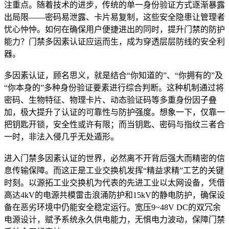
注重点。随着技术的进步，传统的单一身份验证方式逐渐暴露
出局限——密码易泄露、卡片易复制，这些安全隐患让管理者
忧心忡忡。如何在确保用户便捷进出的同时，提升门禁的防护
能力？门禁多因素认证应运而生，成为穿透层层防线的安全利
器。
多因素认证，顾名思义，就是结合“你知道的”、“你拥有的”及
“你本身的”多种身份验证要素进行综合判断。这种机制通过将
密码、生物特征、物理卡片、动态验证码等多重身份因子叠
加，极大提升了认证的可靠性与防护强度。想象一下，仅靠一
把钥匙开锁，安全性或许有限；而当钥匙、密码与指纹三者合
一时，非法入侵几乎无处遁形。
进入门禁多因素认证的世界，必然离不开背后强大而精密的信
息传输保障。而这正是工业交换机发挥“精益求精”工艺的关键
时刻。以源拓工业交换机为代表的先进工业以太网设备，凭借
高达4kV的电源共模雷击浪涌防护和15kV的静电防护，确保设
备在恶劣环境中仍能安全稳定运行。宽压9~48V DC的双冗余
电源设计，赋予系统永久供电能力，无惧电力波动，保障门禁