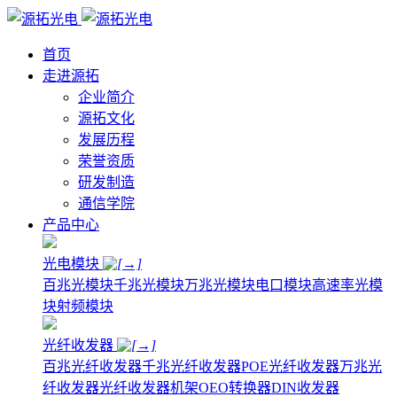
首页
走进源拓
企业简介
源拓文化
发展历程
荣誉资质
研发制造
通信学院
产品中心
光电模块
百兆光模块
千兆光模块
万兆光模块
电口模块
高速率光模
块
射频模块
光纤收发器
百兆光纤收发器
千兆光纤收发器
POE光纤收发器
万兆光
纤收发器
光纤收发器机架
OEO转换器
DIN收发器