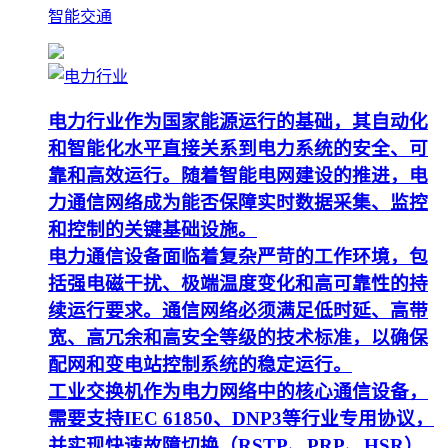
智能交通
电力行业作为国家能源运行的基础，其自动化
和智能化水平直接关系到电力系统的安全、可
靠和高效运行。随着智能电网建设的推进，电
力通信网络成为能否保障实时数据采集、监控
和控制的关键基础设施。
电力通信设备面临着复杂严苛的工作环境，包
括强电磁干扰、极端温度变化和高可靠性的持
续运行要求。通信网络必须满足低时延、高带
宽、高冗余和高安全等级的技术标准，以确保
配网和变电站控制系统的稳定运行。
工业交换机作为电力网络中的核心通信设备，
需要支持IEC 61850、DNP3等行业专用协议，
并实现快速故障切换（RSTP、PRP、HSR）