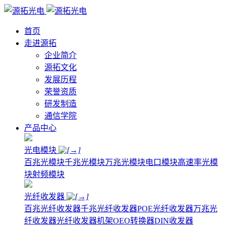
首页
走进源拓
企业简介
源拓文化
发展历程
荣誉资质
研发制造
通信学院
产品中心
光电模块
百兆光模块
千兆光模块
万兆光模块
电口模块
高速率光模
块
射频模块
光纤收发器
百兆光纤收发器
千兆光纤收发器
POE光纤收发器
万兆光
纤收发器
光纤收发器机架
OEO转换器
DIN收发器