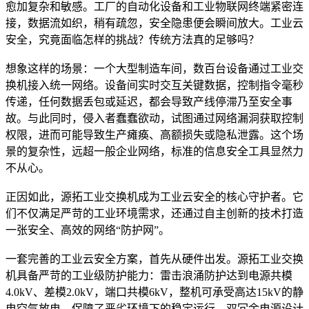
愈加复杂和敏感。工厂的自动化设备和工业物联网终端紧密连
接，数据流如织，稍有疏忽，安全隐患便会瞬间放大。工业云
安全，究竟面临怎样的挑战？传统方法真的足够吗？
想象这样的场景：一个大型制造车间，数百台设备通过工业交
换机接入统一网络。设备间实时交互关键数据，控制指令毫秒
传递，任何数据丢包或延迟，都会导致产线停滞乃至安全事
故。与此同时，侵入者蠢蠢欲动，试图通过网络漏洞获取控制
权限，进而可能导致生产瘫痪、高额损失或隐私泄露。这个场
景的复杂性，远超一般企业网络，标准的信息安全工具显然力
不从心。
正因如此，源拓工业交换机成为工业云安全的核心守护者。它
们不仅满足严苛的工业环境需求，还通过自主创新的技术打造
一张安全、高效的网络“防护网”。
一套完善的工业云安全方案，首先从硬件出发。源拓工业交换
机具备严苛的工业级防护能力：雷击浪涌防护达到电源共模
4.0kV、差模2.0kV，端口共模6kV，整机可承受高达15kV的静
电空气放电，保障了恶劣环境下的稳定运行。双冗余电源设计