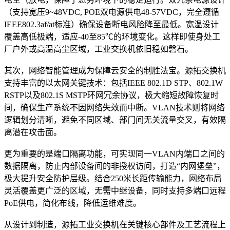
（支持宽压9~48VDC, POE双电源供电48-57VDC，完全遵循
IEEE802.3af/at标准）确保设备断电风险降至最低。宽温设计
覆盖高低极端，适应-40至85℃的环境变化。这样即使身处工
厂户外或高温高尘区域，工业交换机依旧稳如磐石。
其次，网络智能管理成为保障云安全的制胜法宝。源拓交换机
支持丰富的以太网关键技术：包括IEEE 802.1D STP、802.1W
RSTP以及802.1S MSTP环网冗余协议，极大缩短故障恢复时
间，确保生产系统不因网络失效而中断。VLAN技术则将网络
逻辑划分清晰，避免不同区域、部门间无关流量交叉，有效隔
离潜在攻击面。
更为重要的是端口隔离功能，可实现同一VLAN内端口之间的
数据隔离，防止内部设备间的非授权访问，打造“内网堡垒”，
极大提升安全防护层级。结合250米长距传输能力，网络布局
灵活覆盖更广泛的区域，无需中继设备，同时支持多端口远程
PoE供电，简化布线，降低运维难度。
从设计到制造，源拓工业交换机在关键核心部件及工艺流程上