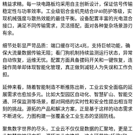
精益求精。每一块电路板均采用自主创新设计，保证信号传输
稳定性与功率效率。工业级铝合金机壳结合IP40防护等级，实
现机械强度与散热效能的最佳平衡。设备配置丰富的光电混合
接口，满足不同传输需求，灵活搭配，面对各种复杂场景游刃
有余。
细节处彰显严苛品质：端口缓存可达4兆，支持巨帧功能，确
保大流量数据传输无阻；看门狗机制持续监测运行状态，异常
自动恢复，运维无忧。配置方面具备拔码开关和一键恢复，连
操作简单却体现智能化管理，真正做到减轻人为失误和工作负
担。
延伸来看，随着智能制造不断推陈出新，工业云安全面临的延
展需求也愈加多元。比如大型园区自动化、智慧矿山、智能交
通、环保监测等场景，都对网络的实时性和安全性提出相当苛
刻的挑战。源拓的产品和解决方案，正是基于这样的动态需求
不断进化，力图构建一张覆盖全工业生态的坚固防线。
聚焦数字世界的尽头，工业云不仅仅是数据的汇聚地，更是工