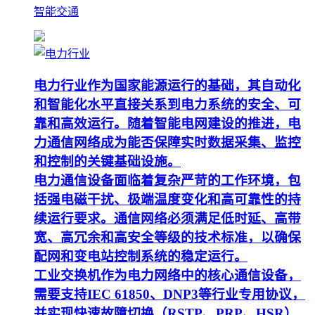
智能交通
电力行业作为国家能源运行的基础，其自动化
和智能化水平直接关系到电力系统的安全、可
靠和高效运行。随着智能电网建设的推进，电
力通信网络成为能否保障实时数据采集、监控
和控制的关键基础设施。
电力通信设备面临着复杂严苛的工作环境，包
括强电磁干扰、极端温度变化和高可靠性的持
续运行要求。通信网络必须满足低时延、高带
宽、高冗余和高安全等级的技术标准，以确保
配网和变电站控制系统的稳定运行。
工业交换机作为电力网络中的核心通信设备，
需要支持IEC 61850、DNP3等行业专用协议，
并实现快速故障切换（RSTP、PRP、HSR）