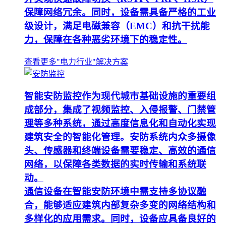
保障网络冗余。同时，设备需具备严格的工业
级设计，满足电磁兼容（EMC）和抗干扰能
力，保障在各种恶劣环境下的稳定性。
查看更多"电力行业"解决方案
智能安防监控作为现代城市基础设施的重要组
成部分，集成了视频监控、入侵报警、门禁管
理等多种系统，通过高度信息化和自动化实现
建筑安全的智能化管理。安防系统内众多摄像
头、传感器和终端设备需要稳定、高效的通信
网络，以保障各类数据的实时传输和系统联
动。
通信设备在智能安防环境中需支持多协议融
合，能够适应建筑内部复杂多变的网络结构和
多样化的应用需求。同时，设备应具备良好的