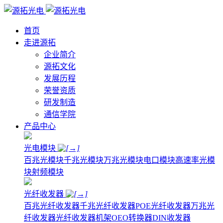
首页
走进源拓
企业简介
源拓文化
发展历程
荣誉资质
研发制造
通信学院
产品中心
光电模块
百兆光模块
千兆光模块
万兆光模块
电口模块
高速率光模
块
射频模块
光纤收发器
百兆光纤收发器
千兆光纤收发器
POE光纤收发器
万兆光
纤收发器
光纤收发器机架
OEO转换器
DIN收发器