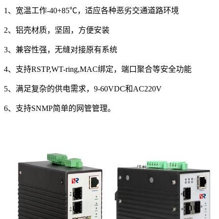
1
、宽温工作
-40+85
℃，适应各种恶劣交通道路环境
2
、铝壳材质，坚固，方便安装
3
、兼容性强，无缝对接原有系统
4
、支持
RSTP,WT-ring,MAC
绑定，端口聚合等安全功能
5
、满足复杂的供电需求，
9-60VDC
和
AC220V
6
、支持
SNMP
简单的网管管理。