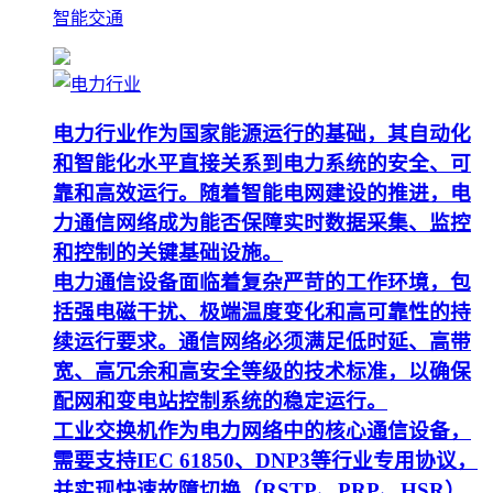
智能交通
电力行业作为国家能源运行的基础，其自动化
和智能化水平直接关系到电力系统的安全、可
靠和高效运行。随着智能电网建设的推进，电
力通信网络成为能否保障实时数据采集、监控
和控制的关键基础设施。
电力通信设备面临着复杂严苛的工作环境，包
括强电磁干扰、极端温度变化和高可靠性的持
续运行要求。通信网络必须满足低时延、高带
宽、高冗余和高安全等级的技术标准，以确保
配网和变电站控制系统的稳定运行。
工业交换机作为电力网络中的核心通信设备，
需要支持IEC 61850、DNP3等行业专用协议，
并实现快速故障切换（RSTP、PRP、HSR）