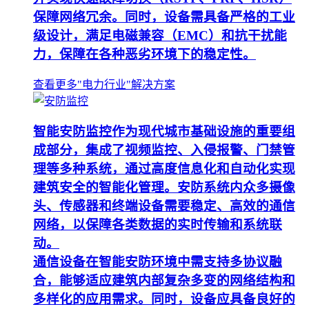
保障网络冗余。同时，设备需具备严格的工业
级设计，满足电磁兼容（EMC）和抗干扰能
力，保障在各种恶劣环境下的稳定性。
查看更多"电力行业"解决方案
智能安防监控作为现代城市基础设施的重要组
成部分，集成了视频监控、入侵报警、门禁管
理等多种系统，通过高度信息化和自动化实现
建筑安全的智能化管理。安防系统内众多摄像
头、传感器和终端设备需要稳定、高效的通信
网络，以保障各类数据的实时传输和系统联
动。
通信设备在智能安防环境中需支持多协议融
合，能够适应建筑内部复杂多变的网络结构和
多样化的应用需求。同时，设备应具备良好的