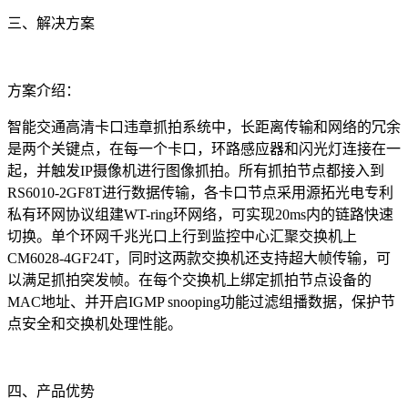
三、解决方案
方案介绍：
智能交通高清卡口违章抓拍系统中，长距离传输和网络的冗余
是两个关键点，在每一个卡口，环路感应器和闪光灯连接在一
起，并触发
IP
摄像机进行图像抓拍。所有抓拍节点都接入到
RS6010-2GF8T
进行数据传输，各卡口节点采用源拓光电专利
私有环网协议组建
WT-ring
环网络，可实现
20ms
内的链路快速
切换。单个环网千兆光口上行到监控中心汇聚交换机上
CM6028-4GF24T
，同时这两款交换机还支持超大帧传输，可
以满足抓拍突发帧。在每个交换机上绑定抓拍节点设备的
MAC
地址、并开启
IGMP snooping
功能过滤组播数据，保护节
点安全和交换机处理性能。
四、产品优势