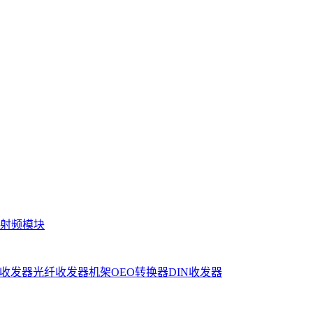
射频模块
收发器
光纤收发器机架
OEO转换器
DIN收发器