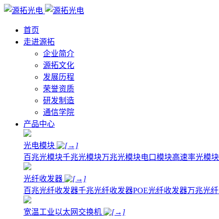
首页
走进源拓
企业简介
源拓文化
发展历程
荣誉资质
研发制造
通信学院
产品中心
光电模块
百兆光模块
千兆光模块
万兆光模块
电口模块
高速率光模块
光纤收发器
百兆光纤收发器
千兆光纤收发器
POE光纤收发器
万兆光纤
宽温工业以太网交换机