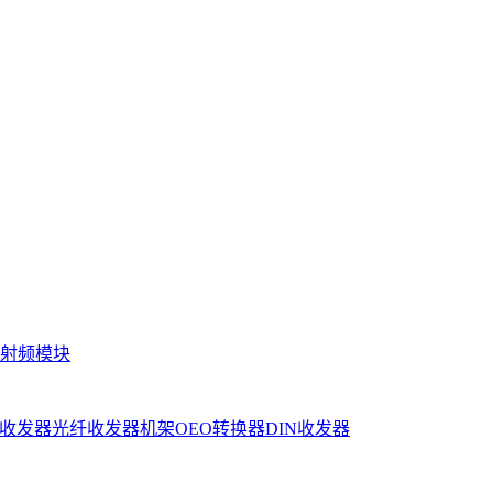
射频模块
收发器
光纤收发器机架
OEO转换器
DIN收发器