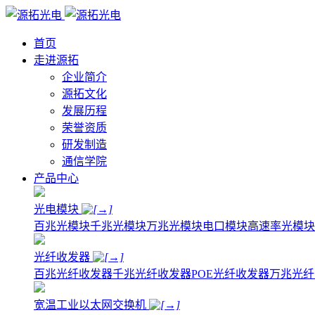
首页
走进源拓
企业简介
源拓文化
发展历程
荣誉资质
研发制造
通信学院
产品中心
光电模块
百兆光模块
千兆光模块
万兆光模块
电口模块
高速率光模块
光纤收发器
百兆光纤收发器
千兆光纤收发器
POE光纤收发器
万兆光纤
宽温工业以太网交换机