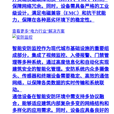
保障网络冗余。同时，设备需具备严格的工业
级设计，满足电磁兼容（EMC）和抗干扰能
力，保障在各种恶劣环境下的稳定性。
查看更多"电力行业"解决方案
智能安防监控作为现代城市基础设施的重要组
成部分，集成了视频监控、入侵报警、门禁管
理等多种系统，通过高度信息化和自动化实现
建筑安全的智能化管理。安防系统内众多摄像
头、传感器和终端设备需要稳定、高效的通信
网络，以保障各类数据的实时传输和系统联
动。
通信设备在智能安防环境中需支持多协议融
合，能够适应建筑内部复杂多变的网络结构和
多样化的应用需求。同时，设备应具备良好的