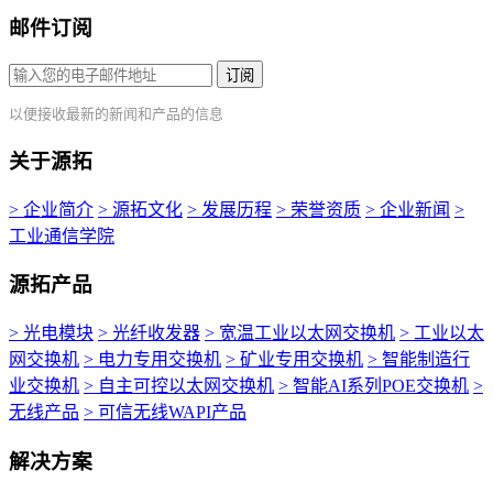
邮件订阅
订阅
以便接收最新的新闻和产品的信息
关于源拓
> 企业简介
> 源拓文化
> 发展历程
> 荣誉资质
> 企业新闻
>
工业通信学院
源拓产品
> 光电模块
> 光纤收发器
> 宽温工业以太网交换机
> 工业以太
网交换机
> 电力专用交换机
> 矿业专用交换机
> 智能制造行
业交换机
> 自主可控以太网交换机
> 智能AI系列POE交换机
>
无线产品
> 可信无线WAPI产品
解决方案