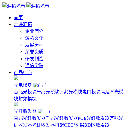
首页
走进源拓
企业简介
源拓文化
发展历程
荣誉资质
研发制造
通信学院
产品中心
光电模块
百兆光模块
千兆光模块
万兆光模块
电口模块
高速率光模
块
射频模块
光纤收发器
百兆光纤收发器
千兆光纤收发器
POE光纤收发器
万兆光
纤收发器
光纤收发器机架
OEO转换器
DIN收发器