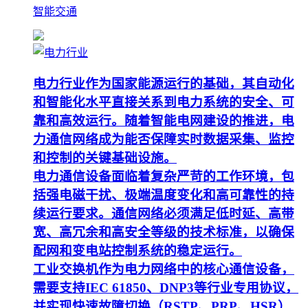
智能交通
电力行业作为国家能源运行的基础，其自动化
和智能化水平直接关系到电力系统的安全、可
靠和高效运行。随着智能电网建设的推进，电
力通信网络成为能否保障实时数据采集、监控
和控制的关键基础设施。
电力通信设备面临着复杂严苛的工作环境，包
括强电磁干扰、极端温度变化和高可靠性的持
续运行要求。通信网络必须满足低时延、高带
宽、高冗余和高安全等级的技术标准，以确保
配网和变电站控制系统的稳定运行。
工业交换机作为电力网络中的核心通信设备，
需要支持IEC 61850、DNP3等行业专用协议，
并实现快速故障切换（RSTP、PRP、HSR）