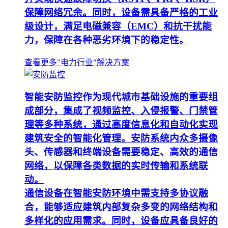
保障网络冗余。同时，设备需具备严格的工业
级设计，满足电磁兼容（EMC）和抗干扰能
力，保障在各种恶劣环境下的稳定性。
查看更多"电力行业"解决方案
智能安防监控作为现代城市基础设施的重要组
成部分，集成了视频监控、入侵报警、门禁管
理等多种系统，通过高度信息化和自动化实现
建筑安全的智能化管理。安防系统内众多摄像
头、传感器和终端设备需要稳定、高效的通信
网络，以保障各类数据的实时传输和系统联
动。
通信设备在智能安防环境中需支持多协议融
合，能够适应建筑内部复杂多变的网络结构和
多样化的应用需求。同时，设备应具备良好的