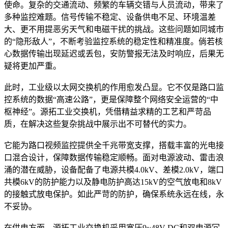
使命。复杂的交通流动、频繁的车辆交错与人员流动，带来了
多种监控难题。信号传输不稳定、设备供电不足、环境温差
大、更不用提恶劣天气和电磁干扰的挑战。这些问题如同城市
的“隐形敌人”，不断考验监控系统的稳定性和精准度。倘若核
心数据传输出现延迟或丢包，安防警报无法及时响应，后果无
疑将更加严重。
此时，工业级以太网交换机的作用愈发凸显。它不仅是路口监
控系统的数据“高速公路”，更是保障整个网络安全运营的“中
枢神经”。源拓工业交换机，凭借精益求精的工艺和严苛品
质，在解决这些复杂挑战中展示出不可替代的实力。
它能为路口视频监控提供全千兆带宽支撑，搭载丰富的光电接
口混合设计，保障数据传输稳定顺畅。面对电源波动、雷击浪
涌的潜在威胁，设备配备了电源共模4.0kV、差模2.0kV，端口
共模6kV的防护能力以及静电防护高达15kV的空气放电和8kV
的接触式放电保护。如此严苛的防护，确保系统永远在线，永
不妥协。
在供电方面，源拓工业交换机采用宽压9~48V DC和双电源冗