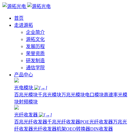
首页
走进源拓
企业简介
源拓文化
发展历程
荣誉资质
研发制造
通信学院
产品中心
光电模块
百兆光模块
千兆光模块
万兆光模块
电口模块
高速率光模
块
射频模块
光纤收发器
百兆光纤收发器
千兆光纤收发器
POE光纤收发器
万兆光
纤收发器
光纤收发器机架
OEO转换器
DIN收发器