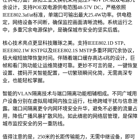
余设计，支持POE双电源供电范围48-57V DC，严格依照
IEEE802.3af/at标准，单端口可输出最大25.4W功率。供电稳
定，网络设备不间断，确保监控画面清晰流畅。系统运行之
中，多重冗余电源保护，是确保城市安全的坚实后盾。
核心技术亮点更显科技雕琢之美。支持IEEE802.1D STP、
IEEE802.1W RSTP以及IEEE802.1S MSTP多重环网冗余协议，
极大缩短故障恢复时间。伴随着端口缓存高达4兆的设计，巨
帧和看门狗功能让运维简捷可靠。更妙不可言的是，一键恢复
设置、拔码开关智能配置，一切繁琐瞬间化简，无需高深专
业，也能轻松掌握。
智能的VLAN隔离技术与端口隔离功能相辅相成。不同广域用
户设备分别在虚拟局域网内独立运行，杜绝跨域干扰与信息泄
露。端口间隔离更令内网环境安全升华，避免不必要的流量占
用，降低广播风暴扩散风险。如此缜密的网络层管理，是保障
城市监控安全的另一重防线。
值得注意的是，250米的长距传输能力，无需中继设备，即可