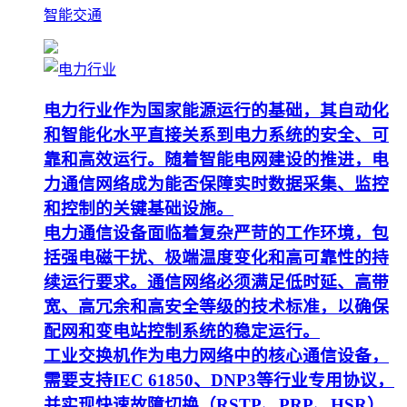
智能交通
电力行业作为国家能源运行的基础，其自动化
和智能化水平直接关系到电力系统的安全、可
靠和高效运行。随着智能电网建设的推进，电
力通信网络成为能否保障实时数据采集、监控
和控制的关键基础设施。
电力通信设备面临着复杂严苛的工作环境，包
括强电磁干扰、极端温度变化和高可靠性的持
续运行要求。通信网络必须满足低时延、高带
宽、高冗余和高安全等级的技术标准，以确保
配网和变电站控制系统的稳定运行。
工业交换机作为电力网络中的核心通信设备，
需要支持IEC 61850、DNP3等行业专用协议，
并实现快速故障切换（RSTP、PRP、HSR）