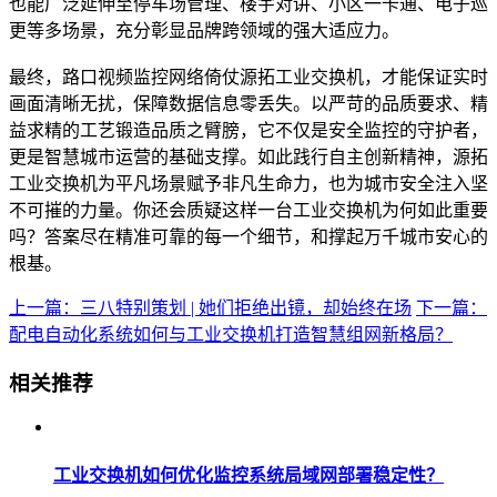
也能广泛延伸至停车场管理、楼宇对讲、小区一卡通、电子巡
更等多场景，充分彰显品牌跨领域的强大适应力。
最终，路口视频监控网络倚仗源拓工业交换机，才能保证实时
画面清晰无扰，保障数据信息零丢失。以严苛的品质要求、精
益求精的工艺锻造品质之臂膀，它不仅是安全监控的守护者，
更是智慧城市运营的基础支撑。如此践行自主创新精神，源拓
工业交换机为平凡场景赋予非凡生命力，也为城市安全注入坚
不可摧的力量。你还会质疑这样一台工业交换机为何如此重要
吗？答案尽在精准可靠的每一个细节，和撑起万千城市安心的
根基。
上一篇：三八特别策划 | 她们拒绝出镜，却始终在场
下一篇：
配电自动化系统如何与工业交换机打造智慧组网新格局？
相关推荐
工业交换机如何优化监控系统局域网部署稳定性？