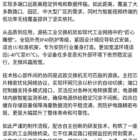
实现多端口远距离稳定供电和数据传输。如此距离，覆盖了大
多数路口、园区、中大型厂区的需求，同时为智能视频终端的
低功率无线覆盖提供了坚实依托。
从品质到应用，源拓工业交换机犹如现代工业网络中的“匠心
雕塑”。全铝外壳IP40防护等级，紧固设计顺应导轨式安装，
适合1U标准机架，专为安防行业量身打造。更加宽温环境适
应(-40℃至85℃)，令设备在多变恶劣外部环境下依然稳定运
行，无惧风霜雨雪。
技术核心部件间的协同是这款交换机无可匹敌的源泉。主控芯
片精密优化网络协议，实现环网冗余以秒计的自动切换；端口
控制器支持多模式接口，灵活应对各种光电转换需求；电源模
块内嵌智能监测系统，确保电源供给稳定冗余不间断。四兆位
缓存存储容量保障海量数据流的平稳流通，而防护电路精密布
局，更是大幅提升了整体寿命和可靠性。
如此严谨的制作流程，配合自主创新的研发技术，构筑了一座
坚实的工业网络桥梁。它不仅满足路口视频监控的苛刻需求，