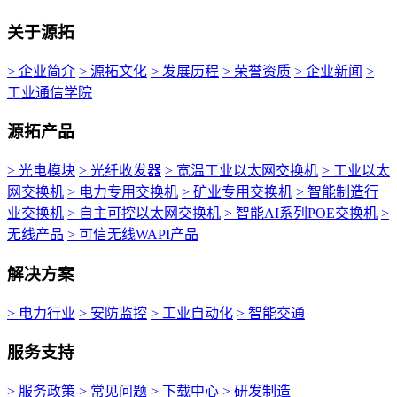
关于源拓
> 企业简介
> 源拓文化
> 发展历程
> 荣誉资质
> 企业新闻
>
工业通信学院
源拓产品
> 光电模块
> 光纤收发器
> 宽温工业以太网交换机
> 工业以太
网交换机
> 电力专用交换机
> 矿业专用交换机
> 智能制造行
业交换机
> 自主可控以太网交换机
> 智能AI系列POE交换机
>
无线产品
> 可信无线WAPI产品
解决方案
> 电力行业
> 安防监控
> 工业自动化
> 智能交通
服务支持
> 服务政策
> 常见问题
> 下载中心
> 研发制造