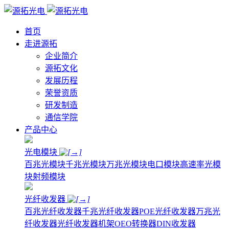
首页
走进源拓
企业简介
源拓文化
发展历程
荣誉资质
研发制造
通信学院
产品中心
光电模块
百兆光模块
千兆光模块
万兆光模块
电口模块
高速率光模
块
射频模块
光纤收发器
百兆光纤收发器
千兆光纤收发器
POE光纤收发器
万兆光
纤收发器
光纤收发器机架
OEO转换器
DIN收发器