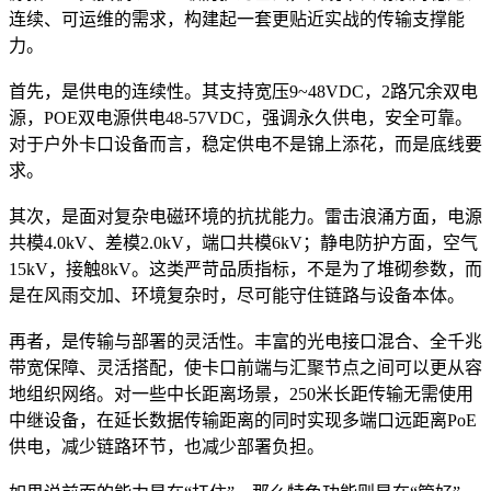
连续、可运维的需求，构建起一套更贴近实战的传输支撑能
力。
首先，是供电的连续性。其支持宽压9~48VDC，2路冗余双电
源，POE双电源供电48-57VDC，强调永久供电，安全可靠。
对于户外卡口设备而言，稳定供电不是锦上添花，而是底线要
求。
其次，是面对复杂电磁环境的抗扰能力。雷击浪涌方面，电源
共模4.0kV、差模2.0kV，端口共模6kV；静电防护方面，空气
15kV，接触8kV。这类严苛品质指标，不是为了堆砌参数，而
是在风雨交加、环境复杂时，尽可能守住链路与设备本体。
再者，是传输与部署的灵活性。丰富的光电接口混合、全千兆
带宽保障、灵活搭配，使卡口前端与汇聚节点之间可以更从容
地组织网络。对一些中长距离场景，250米长距传输无需使用
中继设备，在延长数据传输距离的同时实现多端口远距离PoE
供电，减少链路环节，也减少部署负担。