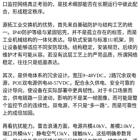
口监控网络真正考验的，是技术细部能否在长期运行中彼此配
合，形成稳定秩序。
源拓工业交换机的优势，首先来自基础防护与结构工艺的统
一。IP40防护等级与紧固铝壳，并不是孤立存在的标签，而是
工业机械结构的一体化表达。导轨式安装与标准1U机架，则
让设备能够适应不同安防现场。结构稳定，安装规范，后续的
维护才有可能从容。若没有这层工艺上的严苛品质，所谓网络
稳定，往往只是纸面表达。
其次，是供电体系的冗余设计。宽压9~48VDC，2路冗余双电
源，POE双电源供电48-57VDC，配合永久供电、安全可靠的
设计导向，使设备在实际部署中更具韧性。对于卡口场景而
言，供电链路一旦波动，影响的不是某一帧图像，而可能是整
个监控节点的连续性。双电源，不只是“多一路”，而是可靠性
上的成倍加固。
再看抗扰能力。雷击浪涌方面，电源共模4.0kV、差模2.0kV，
端口共模6kV；静电空气15kV、接触8kV。这些明确参数背