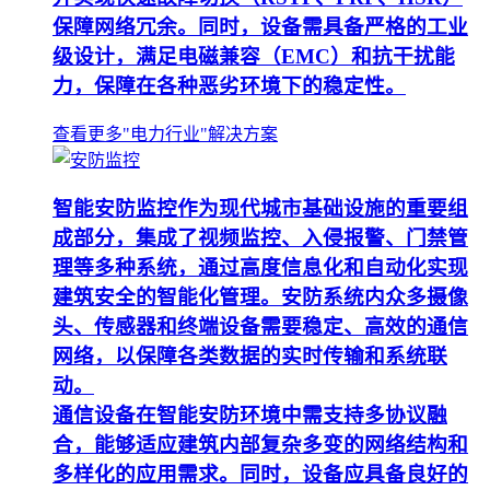
保障网络冗余。同时，设备需具备严格的工业
级设计，满足电磁兼容（EMC）和抗干扰能
力，保障在各种恶劣环境下的稳定性。
查看更多"电力行业"解决方案
智能安防监控作为现代城市基础设施的重要组
成部分，集成了视频监控、入侵报警、门禁管
理等多种系统，通过高度信息化和自动化实现
建筑安全的智能化管理。安防系统内众多摄像
头、传感器和终端设备需要稳定、高效的通信
网络，以保障各类数据的实时传输和系统联
动。
通信设备在智能安防环境中需支持多协议融
合，能够适应建筑内部复杂多变的网络结构和
多样化的应用需求。同时，设备应具备良好的