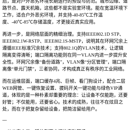
后，是对户外恶劣环境长期运行的预设与防范。城市边缘、道
路节点、露天机箱，这些都不是实验室环境。能在宽温环境下
工作，适合户外恶劣环境，并支持-40-85℃工作温
度、-40℃-85℃存储温度，才更接近真实应用。
再进一步，是网络层面的精细治理。支持IEEE802.1D STP、
IEEE802.1W-RSTP、IEEE802.1S-MSTP，说明其在环网冗余上
遵循IEEE标准冗余技术；支持802.1Q的VLAN技术，让逻辑
隔离变得清晰；端口隔离功能则在同一VLAN内进一步提升安
全性。环网冗余像“备份道路”，VLAN像“分区管理”，端口隔
离像“单元门禁”，三者协同，才构成真正有秩序的工业网络。
而在运维层面，端口缓存4兆、巨帧、看门狗设计，配合二层
WEB网管、一键恢复设置、拔码开关一键功能与绿色VIP通
道，体现的是一种朴素却重要的理念：让设备不仅能跑，还要
好管；不仅能用，还要省心。技术的成熟，往往不在炫目之
处，而在于把复杂留给设备，把简洁留给用户。
---