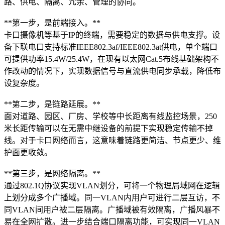
路、供电、隔离、冗余、管理的协同。
**第一步，是前端接入。**
卡口摄像机等基于IP的终端，需要稳定的数据与供电支撑。设
备下联电口支持标准IEEE802.3af/IEEE802.3at供电，单个端口
可提供功率15.4W/25.4W，在现有以太网Cat.5布线基础架构不
作改动的情况下，实现数据信号与直流供电同步承载，降低布
设复杂度。
**第二步，是链路延展。**
面对道路、园区、厂房、学校等中长距离有线监控场景，250
米长距传输可以在无需中继设备的前提下实现稳定传输不掉
线。对于卡口网络而言，这意味着链路更简洁、节点更少、维
护面更收敛。
**第三步，是网络隔离。**
通过802.1Q协议实现VLAN划分，可将一个物理局域网在逻辑
上划分成多个广播域。同一VLAN内用户可进行二层互访，不
同VLAN间用户被二层隔离。广播域被有效隔离，广播风暴不
易在全网扩散。进一步结合端口隔离功能，可实现同一VLAN