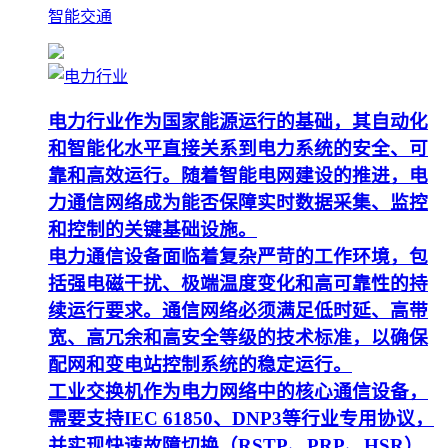
智能交通
电力行业作为国家能源运行的基础，其自动化
和智能化水平直接关系到电力系统的安全、可
靠和高效运行。随着智能电网建设的推进，电
力通信网络成为能否保障实时数据采集、监控
和控制的关键基础设施。
电力通信设备面临着复杂严苛的工作环境，包
括强电磁干扰、极端温度变化和高可靠性的持
续运行要求。通信网络必须满足低时延、高带
宽、高冗余和高安全等级的技术标准，以确保
配网和变电站控制系统的稳定运行。
工业交换机作为电力网络中的核心通信设备，
需要支持IEC 61850、DNP3等行业专用协议，
并实现快速故障切换（RSTP、PRP、HSR）