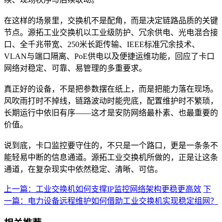
在这样的场景里，交换机不是配角，而是决定链路品质的关键
节点。源拓工业交换机以工业级防护、冗余供电、光电混合接
口、全千兆带宽、250米长距传输、IEEE标准冗余技术、
VLAN与端口隔离、PoE供电以及便捷运维功能，回应了卡口
网络对稳定、可靠、易管理的多重要求。
真正好的设备，不是把参数摆在纸上，而是把能力落在现场。
风吹雨打时不掉线，链路波动时能兜底，配置维护时不繁琐，
长期运行中依旧有序——这才是安防网络最朴素、也最重要的
价值。
说到底，卡口监控要守住的，不只是一个路口，更是一条条不
能轻易中断的信息通道。源拓工业交换机所做的，正是让这条
通道，在复杂现实中依然稳定、清晰、可信。
上一篇：工业交换机如何支撑IP监控网络架构更稳更高效
下
一篇：电力设备远程维护如何借助工业交换机实现稳定组网？