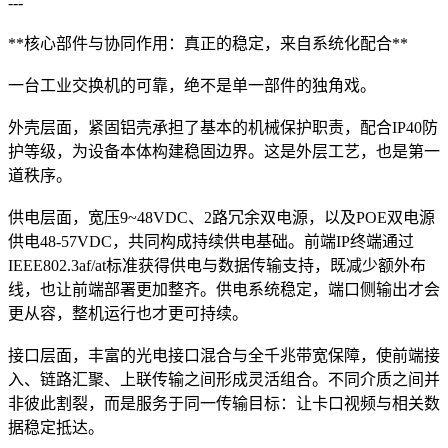
---
**核心部件与协同作用：真正的稳定，来自系统化配合**
一台工业交换机的可靠，绝不是单一部件的独角戏。
外壳层面，紧固铝壳承担了基本的机械保护职责，配合IP40防
护等级，为设备本体构建稳固边界。这是外层工艺，也是第一
道秩序。
供电层面，宽压9~48VDC、2路冗余双电源，以及POE双电源
供电48-57VDC，共同构成持续供电基础。前端IP终端通过
IEEE802.3af/at标准获得供电与数据传输支持，既减少额外布
线，也让前端部署更加整齐。供电系统稳定，端口侧输出才会
更从容，整机运行也才更可持续。
接口层面，丰富的光电接口混合与全千兆带宽保障，使前端接
入、链路汇聚、上联传输之间形成灵活组合。不同介质之间并
非彼此割裂，而是服务于同一传输目标：让卡口视频与相关数
据稳定抵达。