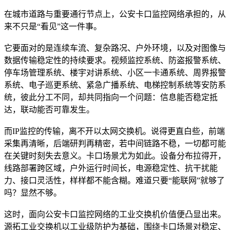
在城市道路与重要通行节点上，公安卡口监控网络承担的，从
来不只是“看见”这一件事。
它要面对的是连续车流、复杂路况、户外环境，以及对图像与
数据传输稳定性的持续要求。视频监控系统、防盗报警系统、
停车场管理系统、楼宇对讲系统、小区一卡通系统、周界报警
系统、电子巡更系统、紧急广播系统、电梯控制系统等安防系
统，彼此分工不同，却共同指向一个问题：信息能否稳定抵
达，联动能否可靠发生。
而IP监控的传输，离不开以太网交换机。说得更直白些，前端
采集再清晰，后端研判再精密，若中间链路不稳，一切都可能
在关键时刻失去意义。卡口场景尤为如此。设备分布拉得开，
线路部署跨区域，户外运行时间长，电源稳定性、抗干扰能
力、接口灵活性，样样都不能含糊。难道只要“能联网”就够了
吗？显然不够。
这时，面向公安卡口监控网络的工业交换机价值便凸显出来。
源拓工业交换机以工业级防护为基础，围绕卡口场景对稳定、