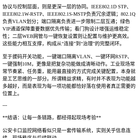
协议与控制层面，则是更深一层的协同。IEEE802.1D STP、
IEEE802.1W-RSTP、IEEE802.1S-MSTP负责冗余逻辑；802.1Q
负责VLAN划分；端口隔离负责进一步限制二层互通；绿色
VIP通道保障重要数据优先传输；看门狗设计增强运维稳定
性；二层WEB网管与一键恢复设置则让配置与维护更高效。
这些能力相互支撑，构成从“连接”到“治理”的完整闭环。
至于拔码开关功能，一键端口隔离VLAN、一键环网RSTP、
一键强制10M，更像是把复杂功能做成清晰动作。工业现场常
常节奏紧、任务重，能用最直接的方式完成关键配置，本身就
是工艺思维的一部分。所谓精益求精，有时并不表现为功能越
多越好，而是表现为每一项功能都恰好落在使用者真正需要的
位置上。
---
**结语：让每一条链路，都经得起现场考验**
公安卡口监控网络看似只是一套传输系统，实则关乎信息连
续、现场秩序与后续联动。