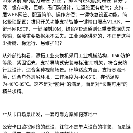
如果说前面的能力是在“扛住”，那么特色功能则是在“管好”。
端口缓存4兆，巨帧、看门狗设计，让运维更有底气；支持二
层WEB网管、配置简单、操作方便；一键恢复设置功能，简
化繁琐配置；拔码开关功能支持智能一键端口隔离VLAN、一
键环网RSTP、一键强制10M；绿色VIP通道则让重要数据优先
传输，保障重要数据永不丢失。工业网络讲究的，不正是这种
少折腾、稳运行、易维护吗？
从外部结构看，源拓工业交换机采用工业机械结构，IP40防护
等级，紧固铝壳，支持导轨式安装与标准1U机架，符合安防
行业设计，适合各种视频场景。环境适应方面，支持宽温环
境，适合户外恶劣环境，工作温度为-40-85℃，存储温度
为-40℃-85℃。这不是对“能用”的满足，而是对“长期可用”的
精益求精。
---
**从卡口场景出发，一套可靠方案如何落地**
公安卡口监控网络的建设，往往不是单点设备的拼装，而是链