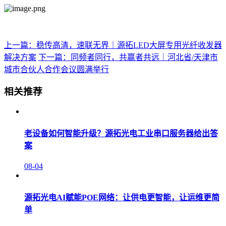
上一篇：稳传高清，速联无界｜源拓LED大屏专用光纤收发器
解决方案
下一篇：同频者同行，共赢者共远｜河北省/天津市
城市合伙人合作会议圆满举行
相关推荐
老设备如何智能升级？源拓光电工业串口服务器给出答
案
08-04
源拓光电AI赋能POE网络：让供电更智能，让运维更简
单