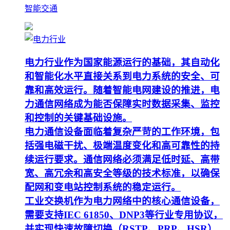
智能交通
电力行业作为国家能源运行的基础，其自动化
和智能化水平直接关系到电力系统的安全、可
靠和高效运行。随着智能电网建设的推进，电
力通信网络成为能否保障实时数据采集、监控
和控制的关键基础设施。
电力通信设备面临着复杂严苛的工作环境，包
括强电磁干扰、极端温度变化和高可靠性的持
续运行要求。通信网络必须满足低时延、高带
宽、高冗余和高安全等级的技术标准，以确保
配网和变电站控制系统的稳定运行。
工业交换机作为电力网络中的核心通信设备，
需要支持IEC 61850、DNP3等行业专用协议，
并实现快速故障切换（RSTP、PRP、HSR）