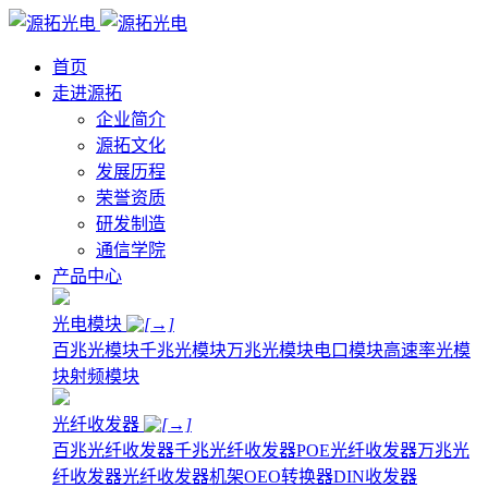
首页
走进源拓
企业简介
源拓文化
发展历程
荣誉资质
研发制造
通信学院
产品中心
光电模块
百兆光模块
千兆光模块
万兆光模块
电口模块
高速率光模
块
射频模块
光纤收发器
百兆光纤收发器
千兆光纤收发器
POE光纤收发器
万兆光
纤收发器
光纤收发器机架
OEO转换器
DIN收发器