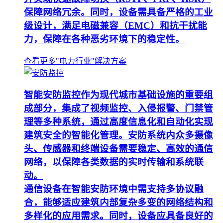
保障网络冗余。同时，设备需具备严格的工业
级设计，满足电磁兼容（EMC）和抗干扰能
力，保障在各种恶劣环境下的稳定性。
查看更多"电力行业"解决方案
智能安防监控作为现代城市基础设施的重要组
成部分，集成了视频监控、入侵报警、门禁管
理等多种系统，通过高度信息化和自动化实现
建筑安全的智能化管理。安防系统内众多摄像
头、传感器和终端设备需要稳定、高效的通信
网络，以保障各类数据的实时传输和系统联
动。
通信设备在智能安防环境中需支持多协议融
合，能够适应建筑内部复杂多变的网络结构和
多样化的应用需求。同时，设备应具备良好的