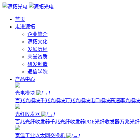
首页
走进源拓
企业简介
源拓文化
发展历程
荣誉资质
研发制造
通信学院
产品中心
光电模块
百兆光模块
千兆光模块
万兆光模块
电口模块
高速率光模块
光纤收发器
百兆光纤收发器
千兆光纤收发器
POE光纤收发器
万兆光纤
宽温工业以太网交换机