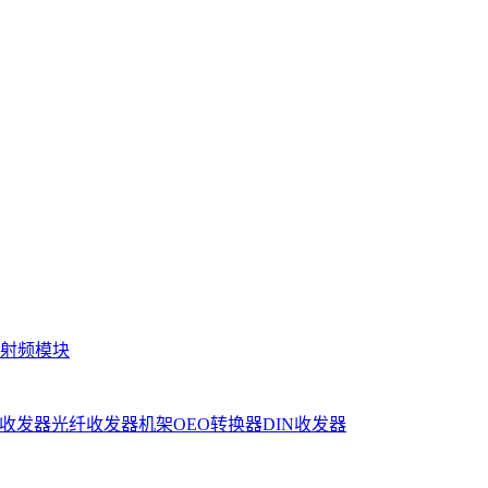
射频模块
收发器
光纤收发器机架
OEO转换器
DIN收发器