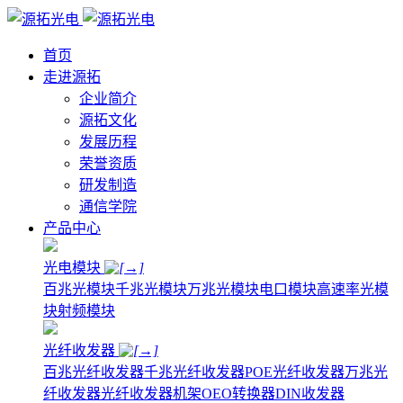
首页
走进源拓
企业简介
源拓文化
发展历程
荣誉资质
研发制造
通信学院
产品中心
光电模块
百兆光模块
千兆光模块
万兆光模块
电口模块
高速率光模
块
射频模块
光纤收发器
百兆光纤收发器
千兆光纤收发器
POE光纤收发器
万兆光
纤收发器
光纤收发器机架
OEO转换器
DIN收发器