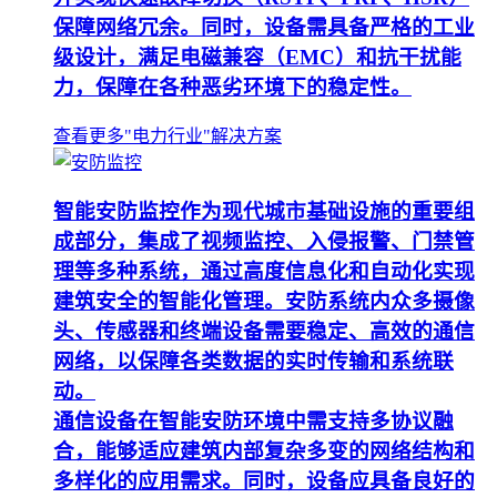
保障网络冗余。同时，设备需具备严格的工业
级设计，满足电磁兼容（EMC）和抗干扰能
力，保障在各种恶劣环境下的稳定性。
查看更多"电力行业"解决方案
智能安防监控作为现代城市基础设施的重要组
成部分，集成了视频监控、入侵报警、门禁管
理等多种系统，通过高度信息化和自动化实现
建筑安全的智能化管理。安防系统内众多摄像
头、传感器和终端设备需要稳定、高效的通信
网络，以保障各类数据的实时传输和系统联
动。
通信设备在智能安防环境中需支持多协议融
合，能够适应建筑内部复杂多变的网络结构和
多样化的应用需求。同时，设备应具备良好的