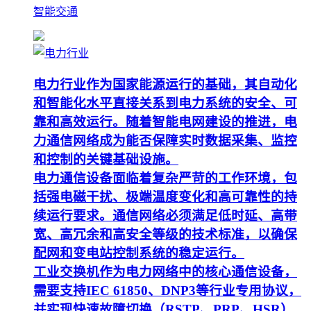
智能交通
电力行业作为国家能源运行的基础，其自动化
和智能化水平直接关系到电力系统的安全、可
靠和高效运行。随着智能电网建设的推进，电
力通信网络成为能否保障实时数据采集、监控
和控制的关键基础设施。
电力通信设备面临着复杂严苛的工作环境，包
括强电磁干扰、极端温度变化和高可靠性的持
续运行要求。通信网络必须满足低时延、高带
宽、高冗余和高安全等级的技术标准，以确保
配网和变电站控制系统的稳定运行。
工业交换机作为电力网络中的核心通信设备，
需要支持IEC 61850、DNP3等行业专用协议，
并实现快速故障切换（RSTP、PRP、HSR）