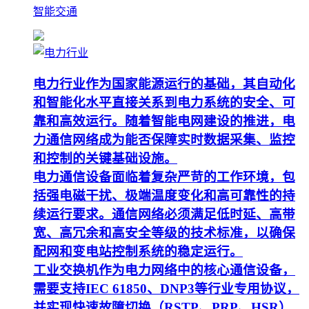
智能交通
电力行业作为国家能源运行的基础，其自动化
和智能化水平直接关系到电力系统的安全、可
靠和高效运行。随着智能电网建设的推进，电
力通信网络成为能否保障实时数据采集、监控
和控制的关键基础设施。
电力通信设备面临着复杂严苛的工作环境，包
括强电磁干扰、极端温度变化和高可靠性的持
续运行要求。通信网络必须满足低时延、高带
宽、高冗余和高安全等级的技术标准，以确保
配网和变电站控制系统的稳定运行。
工业交换机作为电力网络中的核心通信设备，
需要支持IEC 61850、DNP3等行业专用协议，
并实现快速故障切换（RSTP、PRP、HSR）