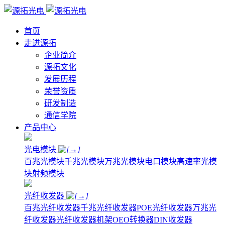
首页
走进源拓
企业简介
源拓文化
发展历程
荣誉资质
研发制造
通信学院
产品中心
光电模块
百兆光模块
千兆光模块
万兆光模块
电口模块
高速率光模
块
射频模块
光纤收发器
百兆光纤收发器
千兆光纤收发器
POE光纤收发器
万兆光
纤收发器
光纤收发器机架
OEO转换器
DIN收发器