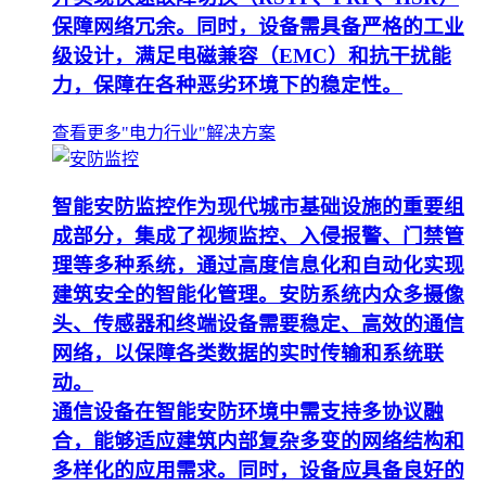
保障网络冗余。同时，设备需具备严格的工业
级设计，满足电磁兼容（EMC）和抗干扰能
力，保障在各种恶劣环境下的稳定性。
查看更多"电力行业"解决方案
智能安防监控作为现代城市基础设施的重要组
成部分，集成了视频监控、入侵报警、门禁管
理等多种系统，通过高度信息化和自动化实现
建筑安全的智能化管理。安防系统内众多摄像
头、传感器和终端设备需要稳定、高效的通信
网络，以保障各类数据的实时传输和系统联
动。
通信设备在智能安防环境中需支持多协议融
合，能够适应建筑内部复杂多变的网络结构和
多样化的应用需求。同时，设备应具备良好的