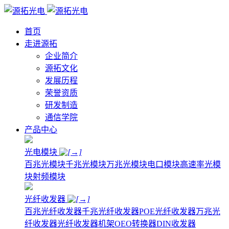
首页
走进源拓
企业简介
源拓文化
发展历程
荣誉资质
研发制造
通信学院
产品中心
光电模块
百兆光模块
千兆光模块
万兆光模块
电口模块
高速率光模
块
射频模块
光纤收发器
百兆光纤收发器
千兆光纤收发器
POE光纤收发器
万兆光
纤收发器
光纤收发器机架
OEO转换器
DIN收发器