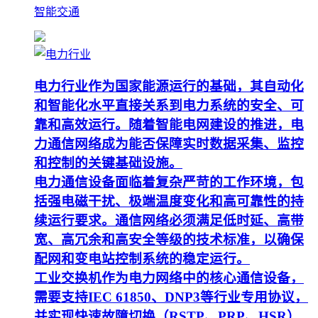
智能交通
电力行业作为国家能源运行的基础，其自动化
和智能化水平直接关系到电力系统的安全、可
靠和高效运行。随着智能电网建设的推进，电
力通信网络成为能否保障实时数据采集、监控
和控制的关键基础设施。
电力通信设备面临着复杂严苛的工作环境，包
括强电磁干扰、极端温度变化和高可靠性的持
续运行要求。通信网络必须满足低时延、高带
宽、高冗余和高安全等级的技术标准，以确保
配网和变电站控制系统的稳定运行。
工业交换机作为电力网络中的核心通信设备，
需要支持IEC 61850、DNP3等行业专用协议，
并实现快速故障切换（RSTP、PRP、HSR）