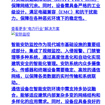
保障网络冗余。同时，设备需具备严格的工业
级设计，满足电磁兼容（EMC）和抗干扰能
力，保障在各种恶劣环境下的稳定性。
查看更多"电力行业"解决方案
智能安防监控作为现代城市基础设施的重要组
成部分，集成了视频监控、入侵报警、门禁管
理等多种系统，通过高度信息化和自动化实现
建筑安全的智能化管理。安防系统内众多摄像
头、传感器和终端设备需要稳定、高效的通信
网络，以保障各类数据的实时传输和系统联
动。
通信设备在智能安防环境中需支持多协议融
合，能够适应建筑内部复杂多变的网络结构和
多样化的应用需求。同时，设备应具备良好的