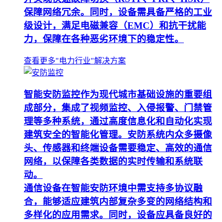
保障网络冗余。同时，设备需具备严格的工业
级设计，满足电磁兼容（EMC）和抗干扰能
力，保障在各种恶劣环境下的稳定性。
查看更多"电力行业"解决方案
智能安防监控作为现代城市基础设施的重要组
成部分，集成了视频监控、入侵报警、门禁管
理等多种系统，通过高度信息化和自动化实现
建筑安全的智能化管理。安防系统内众多摄像
头、传感器和终端设备需要稳定、高效的通信
网络，以保障各类数据的实时传输和系统联
动。
通信设备在智能安防环境中需支持多协议融
合，能够适应建筑内部复杂多变的网络结构和
多样化的应用需求。同时，设备应具备良好的