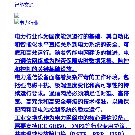
智能交通
电力行业作为国家能源运行的基础，其自动化
和智能化水平直接关系到电力系统的安全、可
靠和高效运行。随着智能电网建设的推进，电
力通信网络成为能否保障实时数据采集、监控
和控制的关键基础设施。
电力通信设备面临着复杂严苛的工作环境，包
括强电磁干扰、极端温度变化和高可靠性的持
续运行要求。通信网络必须满足低时延、高带
宽、高冗余和高安全等级的技术标准，以确保
配网和变电站控制系统的稳定运行。
工业交换机作为电力网络中的核心通信设备，
需要支持IEC 61850、DNP3等行业专用协议，
并实现快速故障切换（RSTP、PRP、HSR）