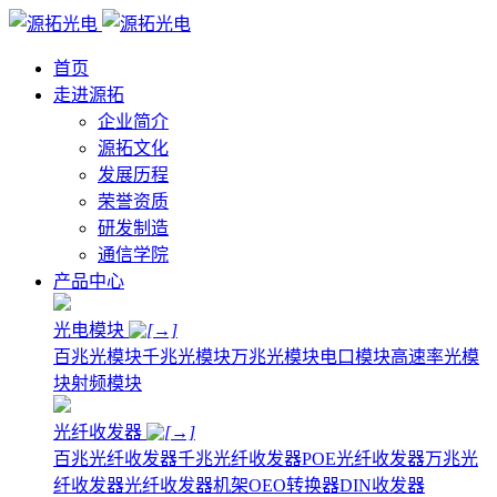
首页
走进源拓
企业简介
源拓文化
发展历程
荣誉资质
研发制造
通信学院
产品中心
光电模块
百兆光模块
千兆光模块
万兆光模块
电口模块
高速率光模
块
射频模块
光纤收发器
百兆光纤收发器
千兆光纤收发器
POE光纤收发器
万兆光
纤收发器
光纤收发器机架
OEO转换器
DIN收发器