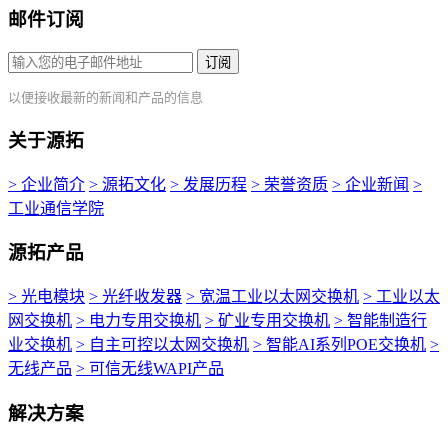
邮件订阅
订阅
以便接收最新的新闻和产品的信息
关于源拓
> 企业简介
> 源拓文化
> 发展历程
> 荣誉资质
> 企业新闻
>
工业通信学院
源拓产品
> 光电模块
> 光纤收发器
> 宽温工业以太网交换机
> 工业以太
网交换机
> 电力专用交换机
> 矿业专用交换机
> 智能制造行
业交换机
> 自主可控以太网交换机
> 智能AI系列POE交换机
>
无线产品
> 可信无线WAPI产品
解决方案