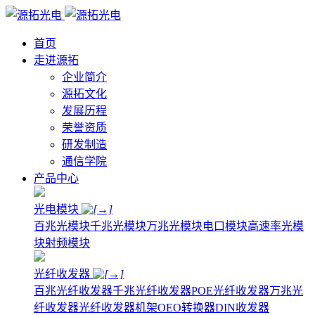
首页
走进源拓
企业简介
源拓文化
发展历程
荣誉资质
研发制造
通信学院
产品中心
光电模块
百兆光模块
千兆光模块
万兆光模块
电口模块
高速率光模
块
射频模块
光纤收发器
百兆光纤收发器
千兆光纤收发器
POE光纤收发器
万兆光
纤收发器
光纤收发器机架
OEO转换器
DIN收发器