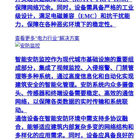
保障网络冗余。同时，设备需具备严格的工业
级设计，满足电磁兼容（EMC）和抗干扰能
力，保障在各种恶劣环境下的稳定性。
查看更多"电力行业"解决方案
智能安防监控作为现代城市基础设施的重要组
成部分，集成了视频监控、入侵报警、门禁管
理等多种系统，通过高度信息化和自动化实现
建筑安全的智能化管理。安防系统内众多摄像
头、传感器和终端设备需要稳定、高效的通信
网络，以保障各类数据的实时传输和系统联
动。
通信设备在智能安防环境中需支持多协议融
合，能够适应建筑内部复杂多变的网络结构和
多样化的应用需求。同时，设备应具备良好的