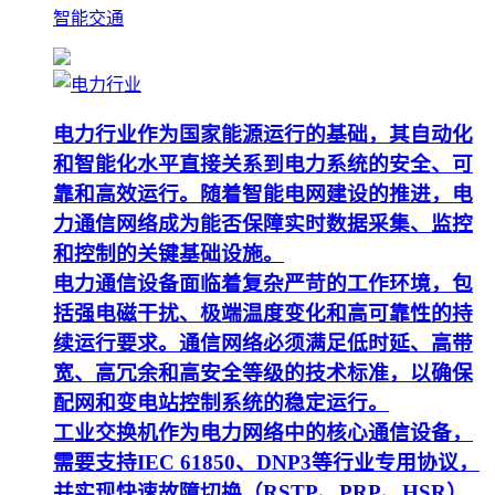
智能交通
电力行业作为国家能源运行的基础，其自动化
和智能化水平直接关系到电力系统的安全、可
靠和高效运行。随着智能电网建设的推进，电
力通信网络成为能否保障实时数据采集、监控
和控制的关键基础设施。
电力通信设备面临着复杂严苛的工作环境，包
括强电磁干扰、极端温度变化和高可靠性的持
续运行要求。通信网络必须满足低时延、高带
宽、高冗余和高安全等级的技术标准，以确保
配网和变电站控制系统的稳定运行。
工业交换机作为电力网络中的核心通信设备，
需要支持IEC 61850、DNP3等行业专用协议，
并实现快速故障切换（RSTP、PRP、HSR）