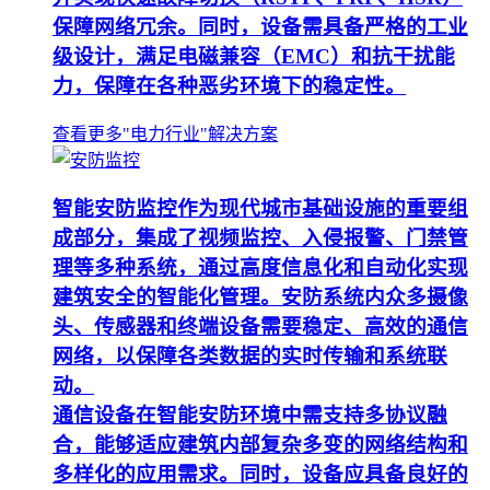
保障网络冗余。同时，设备需具备严格的工业
级设计，满足电磁兼容（EMC）和抗干扰能
力，保障在各种恶劣环境下的稳定性。
查看更多"电力行业"解决方案
智能安防监控作为现代城市基础设施的重要组
成部分，集成了视频监控、入侵报警、门禁管
理等多种系统，通过高度信息化和自动化实现
建筑安全的智能化管理。安防系统内众多摄像
头、传感器和终端设备需要稳定、高效的通信
网络，以保障各类数据的实时传输和系统联
动。
通信设备在智能安防环境中需支持多协议融
合，能够适应建筑内部复杂多变的网络结构和
多样化的应用需求。同时，设备应具备良好的