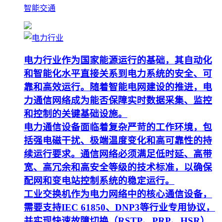
智能交通
电力行业作为国家能源运行的基础，其自动化
和智能化水平直接关系到电力系统的安全、可
靠和高效运行。随着智能电网建设的推进，电
力通信网络成为能否保障实时数据采集、监控
和控制的关键基础设施。
电力通信设备面临着复杂严苛的工作环境，包
括强电磁干扰、极端温度变化和高可靠性的持
续运行要求。通信网络必须满足低时延、高带
宽、高冗余和高安全等级的技术标准，以确保
配网和变电站控制系统的稳定运行。
工业交换机作为电力网络中的核心通信设备，
需要支持IEC 61850、DNP3等行业专用协议，
并实现快速故障切换（RSTP、PRP、HSR）