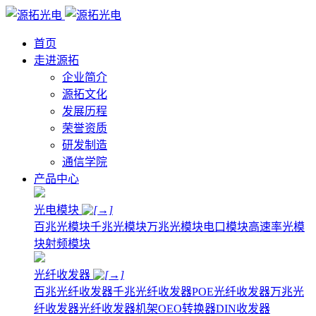
首页
走进源拓
企业简介
源拓文化
发展历程
荣誉资质
研发制造
通信学院
产品中心
光电模块
百兆光模块
千兆光模块
万兆光模块
电口模块
高速率光模
块
射频模块
光纤收发器
百兆光纤收发器
千兆光纤收发器
POE光纤收发器
万兆光
纤收发器
光纤收发器机架
OEO转换器
DIN收发器