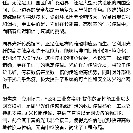
任。无论是工厂园区的广袤边界，还是大型公共设施的周围空
间，保证边界的安全都是一项复杂且严苛的任务。传统的红外
或磁感应等探测技术，受到环境因素影响较大，容易出现误报
和漏报；更重要的是，它们在长距离、高频率的信号传输中，
面临着延迟和信号衰减的挑战。
周界光纤传感技术，正是在这样的难题中应运而生。它利用光
纤的高灵敏度和抗干扰能力，能够精准捕捉微小的环境变化，
识别潜在入侵行为。这种技术的核心优势，不仅仅在于探测的
精确，更在于信号的稳定传输。光纤作为传输介质，相较于传
统电缆，有着数倍甚至数十倍的传输距离优势，同时对外部电
磁干扰几乎免疫，极大提升了系统的可靠性和安全边界的严密
性。
聚焦这一应用场景，“源拓工业交换机”提供的高性能工业以太
网交换机，是周界光纤传感系统理想的数据传输核心。工业交
换机支持250米长距传输，突破了普通以太网设备的物理限
制，配合其丰富的光电混合接口，使得光纤信号能够快速高效
地转换与传输，无需中继设备，简化了工程布局。