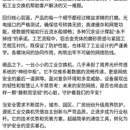
拓工业交换机帮助客户解决的又一难题。
回归核心层面，产品的每一个细节都经过精益求精的打磨。光
电接口的严格测试，确保信号转换无损；高速缓存和网管功
能，使数据传输如行云流水般顺畅；多种冗余设计撑起“永不
掉线”的承诺。工艺流程中，铝合金壳体的磨砂质感与紧固工
艺相互衬托，既保证了防护性能，也体现了工业设计的严谨美
学。各模块间的协同作用，构筑出牢不可破的网络防线。
细品之下，一台小小的工业交换机，几乎承担了周界光纤传感
系统的“神经中枢”。它不仅维系着数据的流畅传递，更是网络
安全的最后一道屏障。面对复杂环境和多变威胁，设备展现出
的韧性和智慧让人不禁思考：未来的安防网络，是否也将由这
样一颗“静默而坚韧”的心脏，守护着我们的平安？
当安全需求不断提升，城市、园区、厂房纷纷升级周界防护，
源拓工业交换机凭借自主创新与严苛品质，正逐步成为行业标
杆。它的技术优势和完善方案，超越简单的通信工具，转化为
守护安全的坚实基石。