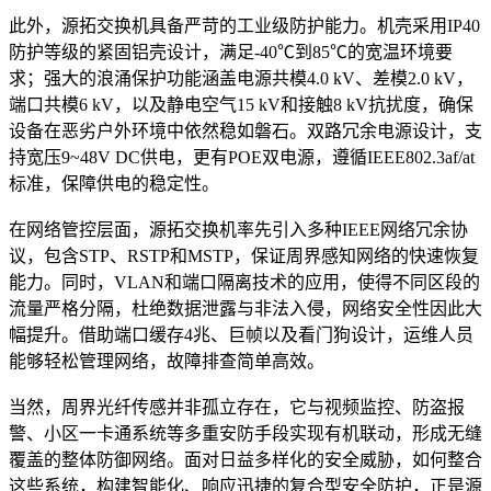
此外，源拓交换机具备严苛的工业级防护能力。机壳采用IP40
防护等级的紧固铝壳设计，满足-40℃到85℃的宽温环境要
求；强大的浪涌保护功能涵盖电源共模4.0 kV、差模2.0 kV，
端口共模6 kV，以及静电空气15 kV和接触8 kV抗扰度，确保
设备在恶劣户外环境中依然稳如磐石。双路冗余电源设计，支
持宽压9~48V DC供电，更有POE双电源，遵循IEEE802.3af/at
标准，保障供电的稳定性。
在网络管控层面，源拓交换机率先引入多种IEEE网络冗余协
议，包含STP、RSTP和MSTP，保证周界感知网络的快速恢复
能力。同时，VLAN和端口隔离技术的应用，使得不同区段的
流量严格分隔，杜绝数据泄露与非法入侵，网络安全性因此大
幅提升。借助端口缓存4兆、巨帧以及看门狗设计，运维人员
能够轻松管理网络，故障排查简单高效。
当然，周界光纤传感并非孤立存在，它与视频监控、防盗报
警、小区一卡通系统等多重安防手段实现有机联动，形成无缝
覆盖的整体防御网络。面对日益多样化的安全威胁，如何整合
这些系统，构建智能化、响应迅捷的复合型安全防护，正是源