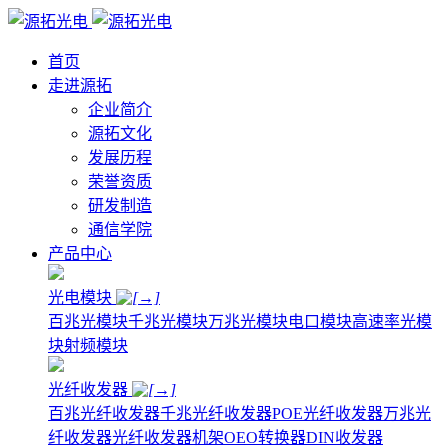
首页
走进源拓
企业简介
源拓文化
发展历程
荣誉资质
研发制造
通信学院
产品中心
光电模块
百兆光模块
千兆光模块
万兆光模块
电口模块
高速率光模
块
射频模块
光纤收发器
百兆光纤收发器
千兆光纤收发器
POE光纤收发器
万兆光
纤收发器
光纤收发器机架
OEO转换器
DIN收发器