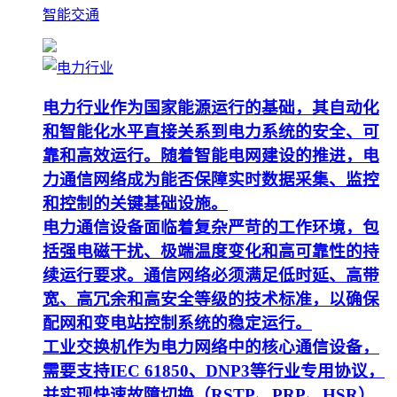
智能交通
电力行业作为国家能源运行的基础，其自动化
和智能化水平直接关系到电力系统的安全、可
靠和高效运行。随着智能电网建设的推进，电
力通信网络成为能否保障实时数据采集、监控
和控制的关键基础设施。
电力通信设备面临着复杂严苛的工作环境，包
括强电磁干扰、极端温度变化和高可靠性的持
续运行要求。通信网络必须满足低时延、高带
宽、高冗余和高安全等级的技术标准，以确保
配网和变电站控制系统的稳定运行。
工业交换机作为电力网络中的核心通信设备，
需要支持IEC 61850、DNP3等行业专用协议，
并实现快速故障切换（RSTP、PRP、HSR）