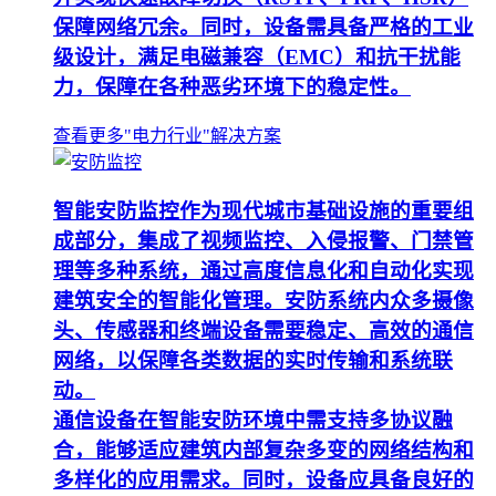
保障网络冗余。同时，设备需具备严格的工业
级设计，满足电磁兼容（EMC）和抗干扰能
力，保障在各种恶劣环境下的稳定性。
查看更多"电力行业"解决方案
智能安防监控作为现代城市基础设施的重要组
成部分，集成了视频监控、入侵报警、门禁管
理等多种系统，通过高度信息化和自动化实现
建筑安全的智能化管理。安防系统内众多摄像
头、传感器和终端设备需要稳定、高效的通信
网络，以保障各类数据的实时传输和系统联
动。
通信设备在智能安防环境中需支持多协议融
合，能够适应建筑内部复杂多变的网络结构和
多样化的应用需求。同时，设备应具备良好的