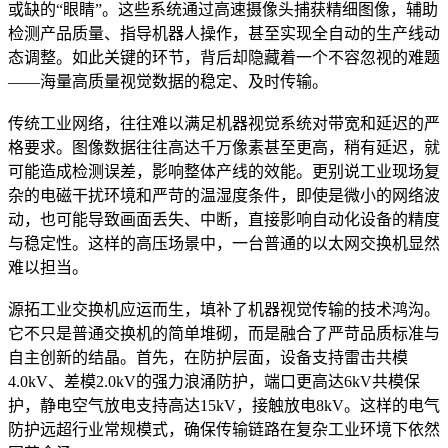
或缺的“眼睛”。这些系统通过高速摄像头捕获精细图像，辅助
检测产品质量、指导机器人操作，甚至实现全自动的生产线动
态调整。如此关键的环节，背后却隐藏着一个不容忽视的难题
——海量高质量视觉数据的稳定、及时传输。
传统工业网络，往往难以满足机器视觉系统对带宽和延迟的严
格要求。图像数据往往高达千万像素甚至更高，稍有延迟，就
可能造成检测误差，影响整体产线的效能。更别说工业现场复
杂的电磁干扰环境和严苛的温湿度条件，即使是微小的网络波
动，也可能导致画面丢失、中断，直接影响自动化设备的精度
与稳定性。这样的高压场景中，一台普通的以太网交换机显然
难以担当。
源拓工业交换机应运而生，填补了机器视觉传输的技术鸿沟。
它不只是普通交换机的简单堆砌，而是融合了严苛品质标准与
自主创新的结晶。首先，在防护层面，设备支持雷击共模
4.0kV、差模2.0kV的强力浪涌防护，端口更高达6kV共模保
护，静电空气放电支持高达15kV，接触放电8kV。这样的电气
防护远超行业常规模式，确保传输链路在复杂工业环境下依然