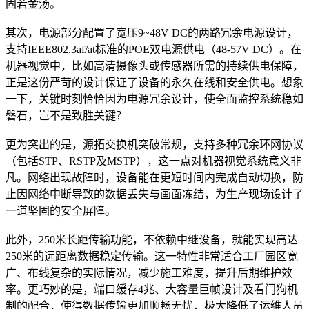
固若金汤。
其次，电源部分配置了宽压9~48V DC的两路冗余电源设计，
支持IEEE802.3af/at标准的POE双电源供电（48-57V DC）。在
机器视觉中，比如高清摄像头或传感器所需的持续供电保障，
正是这份严苛的设计保证了设备的永久在线和安全供电。想象
一下，关键时刻恰恰因为电源冗余设计，使全面监控系统稳如
磐石，岂不是致胜关键？
更为突出的是，源拓交换机突破常规，支持多种冗余环网协议
（包括STP、RSTP及MSTP），这一点对机器视觉系统意义非
凡。网络出现故障时，设备能在更短时间内完成自动切换，防
止因网络中断导致的数据丢失与画面冻结，为生产现场设计了
一道坚固的安全屏障。
此外，250米长距传输功能，不依赖中继设备，就能实现高达
250米的远距离数据稳定传输。这一特性非常适合工厂园区宽
广、布线复杂的实际情况，减少施工难度，提升后期维护效
率。更巧妙的是，端口缓存4兆、大容量巨帧设计及看门狗机
制的配合，使得数据传输更加顺畅无忧，极大降低了运维人员