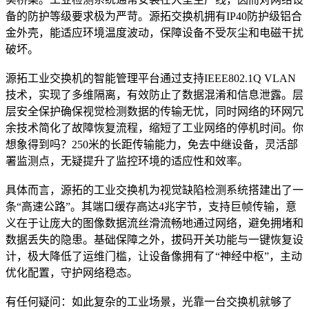
备的防护等级要求极为严苛。源拓交换机拥有IP40防护级铝合
金外壳，能适应环境温度波动，保障设备不受灰尘和电磁干扰
破坏。
源拓工业交换机的智能管理平台通过支持IEEE802.1Q VLAN
技术，实现了多维隔离，有效防止了数据混淆和信息泄露。层
层安全保护确保视觉检测数据的传输无忧，同时网络的环网冗
余技术简化了故障恢复流程，缩短了工业网络的停机时间。你
想象得到吗？250米的长距传输能力，免去中继设备，灵活部
署监测点，无疑提升了监控环境的适应性和效率。
具体而言，源拓的工业交换机为视觉缺陷检测系统搭建出了一
条“高速公路”。其端口缓存高达4兆字节，支持巨帧传输，意
义在于让庞大的图像数据流丝滑流畅地通过网络，避免拥堵和
数据丢失的隐患。基础保障之外，拔码开关功能与一键恢复设
计，极大降低了运维门槛，让设备像拥有了“神经中枢”，主动
优化配置，守护网络稳态。
有任何疑问：如此复杂的工业场景，光靠一台交换机就够了