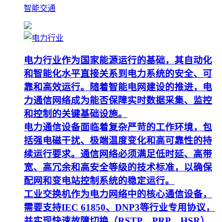
智能交通
电力行业作为国家能源运行的基础，其自动化
和智能化水平直接关系到电力系统的安全、可
靠和高效运行。随着智能电网建设的推进，电
力通信网络成为能否保障实时数据采集、监控
和控制的关键基础设施。
电力通信设备面临着复杂严苛的工作环境，包
括强电磁干扰、极端温度变化和高可靠性的持
续运行要求。通信网络必须满足低时延、高带
宽、高冗余和高安全等级的技术标准，以确保
配网和变电站控制系统的稳定运行。
工业交换机作为电力网络中的核心通信设备，
需要支持IEC 61850、DNP3等行业专用协议，
并实现快速故障切换（RSTP、PRP、HSR）