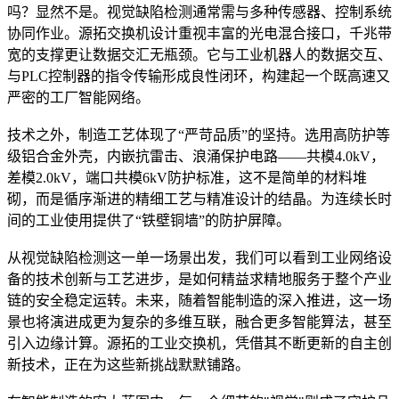
吗？显然不是。视觉缺陷检测通常需与多种传感器、控制系统
协同作业。源拓交换机设计重视丰富的光电混合接口，千兆带
宽的支撑更让数据交汇无瓶颈。它与工业机器人的数据交互、
与PLC控制器的指令传输形成良性闭环，构建起一个既高速又
严密的工厂智能网络。
技术之外，制造工艺体现了“严苛品质”的坚持。选用高防护等
级铝合金外壳，内嵌抗雷击、浪涌保护电路——共模4.0kV，
差模2.0kV，端口共模6kV防护标准，这不是简单的材料堆
砌，而是循序渐进的精细工艺与精准设计的结晶。为连续长时
间的工业使用提供了“铁壁铜墙”的防护屏障。
从视觉缺陷检测这一单一场景出发，我们可以看到工业网络设
备的技术创新与工艺进步，是如何精益求精地服务于整个产业
链的安全稳定运转。未来，随着智能制造的深入推进，这一场
景也将演进成更为复杂的多维互联，融合更多智能算法，甚至
引入边缘计算。源拓的工业交换机，凭借其不断更新的自主创
新技术，正在为这些新挑战默默铺路。