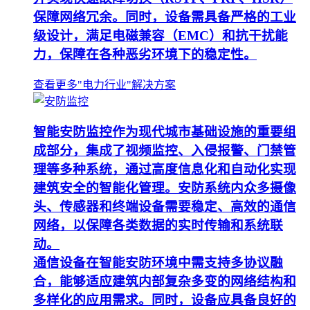
保障网络冗余。同时，设备需具备严格的工业
级设计，满足电磁兼容（EMC）和抗干扰能
力，保障在各种恶劣环境下的稳定性。
查看更多"电力行业"解决方案
智能安防监控作为现代城市基础设施的重要组
成部分，集成了视频监控、入侵报警、门禁管
理等多种系统，通过高度信息化和自动化实现
建筑安全的智能化管理。安防系统内众多摄像
头、传感器和终端设备需要稳定、高效的通信
网络，以保障各类数据的实时传输和系统联
动。
通信设备在智能安防环境中需支持多协议融
合，能够适应建筑内部复杂多变的网络结构和
多样化的应用需求。同时，设备应具备良好的