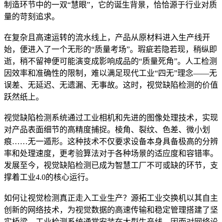
制造环节中的一双“慧眼”，它的诞生背景，恰恰源于行业对质
量的苛刻追求。
在复杂且高速运转的流水线上，产品从原材料进入生产线开
始，便进入了一个无形的“质量考场”。瑕疵若隐若现，稍纵即
逝，稍不留神便可能演变成影响成品的“质量死角”。人工检测
因效率和准确性的限制，难以满足现代工业“四无”理念——无
误差、无延迟、无遗漏、无事故。这时，视觉缺陷检测的价值
跃然纸上。
视觉缺陷检测系统通过工业相机和先进的图像处理技术，实现
对产品表面细节的高精度捕捉。棱角、裂纹、色差、微小划
痕……无一遁形。这种技术不仅要求设备本身具备极高的分辨
率和处理速度，更考验算法对于各种场景的适应度和容错率。
发展至今，视觉缺陷检测已成为智慧工厂不可或缺的环节，支
撑着工业4.0的核心运行。
如何让视觉检测真正走入工业生产？源拓工业交换机以其自主
创新的网络技术，为视觉数据的高速传输和稳定管理搭建了坚
实桥梁。工业检测系统通常安装在大型生产线，因而对网络设