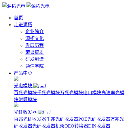
首页
走进源拓
企业简介
源拓文化
发展历程
荣誉资质
研发制造
通信学院
产品中心
光电模块
百兆光模块
千兆光模块
万兆光模块
电口模块
高速率光模
块
射频模块
光纤收发器
百兆光纤收发器
千兆光纤收发器
POE光纤收发器
万兆光
纤收发器
光纤收发器机架
OEO转换器
DIN收发器