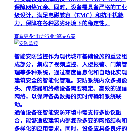
保障网络冗余。同时，设备需具备严格的工业
级设计，满足电磁兼容（EMC）和抗干扰能
力，保障在各种恶劣环境下的稳定性。
查看更多"电力行业"解决方案
智能安防监控作为现代城市基础设施的重要组
成部分，集成了视频监控、入侵报警、门禁管
理等多种系统，通过高度信息化和自动化实现
建筑安全的智能化管理。安防系统内众多摄像
头、传感器和终端设备需要稳定、高效的通信
网络，以保障各类数据的实时传输和系统联
动。
通信设备在智能安防环境中需支持多协议融
合，能够适应建筑内部复杂多变的网络结构和
多样化的应用需求。同时，设备应具备良好的