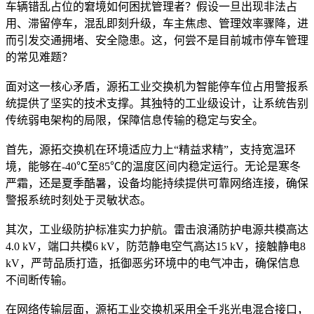
车辆错乱占位的窘境如何困扰管理者？假设一旦出现非法占
用、滞留停车，混乱即刻升级，车主焦虑、管理效率骤降，进
而引发交通拥堵、安全隐患。这，何尝不是目前城市停车管理
的常见难题？
面对这一核心矛盾，源拓工业交换机为智能停车位占用警报系
统提供了坚实的技术支撑。其独特的工业级设计，让系统告别
传统弱电架构的局限，保障信息传输的稳定与安全。
首先，源拓交换机在环境适应力上“精益求精”，支持宽温环
境，能够在-40℃至85℃的温度区间内稳定运行。无论是寒冬
严霜，还是夏季酷暑，设备均能持续提供可靠网络连接，确保
警报系统时刻处于灵敏状态。
其次，工业级防护标准实力护航。雷击浪涌防护电源共模高达
4.0 kV，端口共模6 kV，防范静电空气高达15 kV，接触静电8
kV，严苛品质打造，抵御恶劣环境中的电气冲击，确保信息
不间断传输。
在网络传输层面，源拓工业交换机采用全千兆光电混合接口，