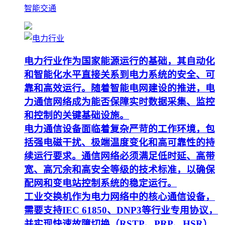
智能交通
电力行业作为国家能源运行的基础，其自动化
和智能化水平直接关系到电力系统的安全、可
靠和高效运行。随着智能电网建设的推进，电
力通信网络成为能否保障实时数据采集、监控
和控制的关键基础设施。
电力通信设备面临着复杂严苛的工作环境，包
括强电磁干扰、极端温度变化和高可靠性的持
续运行要求。通信网络必须满足低时延、高带
宽、高冗余和高安全等级的技术标准，以确保
配网和变电站控制系统的稳定运行。
工业交换机作为电力网络中的核心通信设备，
需要支持IEC 61850、DNP3等行业专用协议，
并实现快速故障切换（RSTP、PRP、HSR）