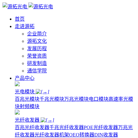
首页
走进源拓
企业简介
源拓文化
发展历程
荣誉资质
研发制造
通信学院
产品中心
光电模块
百兆光模块
千兆光模块
万兆光模块
电口模块
高速率光模
块
射频模块
光纤收发器
百兆光纤收发器
千兆光纤收发器
POE光纤收发器
万兆光
纤收发器
光纤收发器机架
OEO转换器
DIN收发器