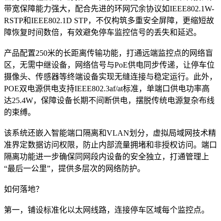
带宽保障能力强大，配合先进的环网冗余协议如IEEE802.1W-
RSTP和IEEE802.1D STP，不仅构筑多重安全屏障，更缩短故
障恢复时间数倍，有效避免停车监控信号的丢失和延迟。
产品配置250米的长距离传输功能，打通远端监控点的网络盲
区，无需中继设备，网络信号与PoE供电同步传递，让停车位
摄像头、传感器等终端设备实现无缝连接与稳定运行。此外，
POE双电源供电支持IEEE802.3af/at标准，单端口供电功率高
达25.4W，保障设备长期不间断供电，摆脱传统电源复杂布线
的束缚。
该系统还嵌入智能端口隔离和VLAN划分，虚拟局域网技术精
准界定数据访问权限，防止内部流量拥堵和非授权访问。端口
隔离功能进一步确保同网段内设备的安全独立，打通管理上
“最后一公里”，提供多层次的网络防护。
如何落地？
第一，铺设标准化以太网线路，连接停车区域每个监控点。