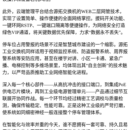
此外，云端管理平台结合源拓交换机的WEB二层网管技术，
实现了设置简单、操作便捷的全面网络掌控。拔码开关功能、
一键环网RSTP、一键端口隔离等便捷操作，为网络安全打造
绿色VIP通道，将关键数据优先保障，力求“数据永不丢失”。
停车位占用警报的场景不过是智慧城市建设的一个缩影。源拓
工业交换机同样适用于视频监控系统、防盗报警系统、周界报
警系统等安防应用，甚至在楼宇对讲、小区一卡通、紧急广
播、电梯控制等多维场景里，均体现出其“自主创新”的技术魅
力，以严苛品质推助工业网络智能化进程。
深入每一个核心部件——从高抗冲击的接口端口，到集成PoE
供电芯片模块，再到工业级电源管理单元——产品通过细节互
联展开协同作战。每一个环节均经过精密工艺调校与质量检
测，确保传输稳定、性能可靠。正是这种工业级的严苛打磨，
使系统如同细密神经一般连接整个停车管理体系。
在智能化与效率并重的今天，谁不愿拥有一套可靠、持久且易