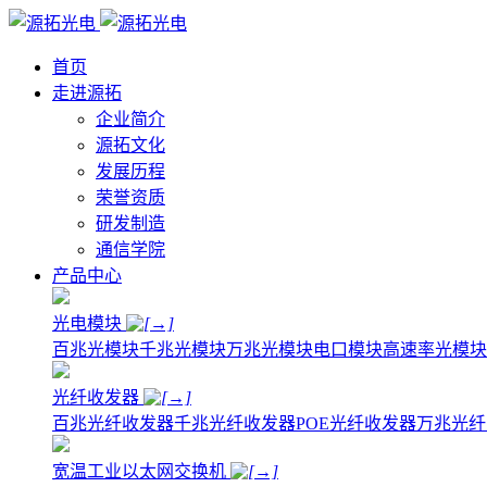
首页
走进源拓
企业简介
源拓文化
发展历程
荣誉资质
研发制造
通信学院
产品中心
光电模块
百兆光模块
千兆光模块
万兆光模块
电口模块
高速率光模块
光纤收发器
百兆光纤收发器
千兆光纤收发器
POE光纤收发器
万兆光纤
宽温工业以太网交换机