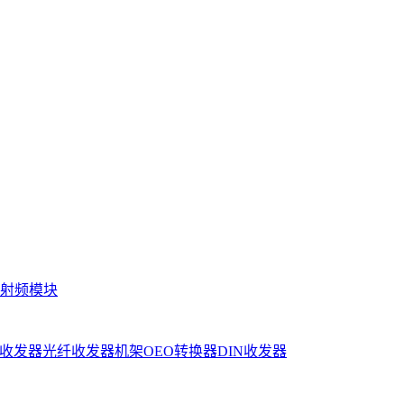
射频模块
收发器
光纤收发器机架
OEO转换器
DIN收发器