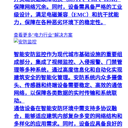
保障网络冗余。同时，设备需具备严格的工业
级设计，满足电磁兼容（EMC）和抗干扰能
力，保障在各种恶劣环境下的稳定性。
查看更多"电力行业"解决方案
智能安防监控作为现代城市基础设施的重要组
成部分，集成了视频监控、入侵报警、门禁管
理等多种系统，通过高度信息化和自动化实现
建筑安全的智能化管理。安防系统内众多摄像
头、传感器和终端设备需要稳定、高效的通信
网络，以保障各类数据的实时传输和系统联
动。
通信设备在智能安防环境中需支持多协议融
合，能够适应建筑内部复杂多变的网络结构和
多样化的应用需求。同时，设备应具备良好的