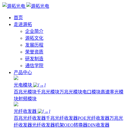
首页
走进源拓
企业简介
源拓文化
发展历程
荣誉资质
研发制造
通信学院
产品中心
光电模块
百兆光模块
千兆光模块
万兆光模块
电口模块
高速率光模
块
射频模块
光纤收发器
百兆光纤收发器
千兆光纤收发器
POE光纤收发器
万兆光
纤收发器
光纤收发器机架
OEO转换器
DIN收发器