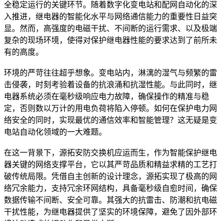
全稳定运行的关键环节。随着数字化变电站和配网自动化的深
入推进，继电器的智能化水平与网络通信能力的重要性日益突
显。然而，高强度的电磁干扰、不间断的运行需求、以及极端
复杂的现场环境，使得对保护继电器性能的要求达到了前所未
有的高度。
环境的严苛往往超乎想象。变电站内，淋漓的湿气与频繁的雷
击侵袭，时刻考验着设备的抗浪涌和抗湿性能。与此同时，继
电器系统必须在毫秒级响应电力故障，确保操作的精准与稳
定，否则数以万计的用电负荷将陷入停顿。如何在保护电力网
络安全的同时，实现最优的通信效率和智能管理？这无疑是变
电站自动化领域的一大难题。
在这一背景下，源拓安防交换机应运而生，作为智能保护继电
器关键的网络支撑平台，它以其严苛品质和精益求精的工艺打
破传统局限。凭借自主创新的设计理念，源拓实现了极高的网
络冗余能力，支持冗余环网结构，具备毫秒级自愈时间，确保
数据传输不间断、安全可靠。其强大的抗雷击、防潮和抗电磁
干扰性能，为继电器提供了坚实的环境保障，避免了因外部环