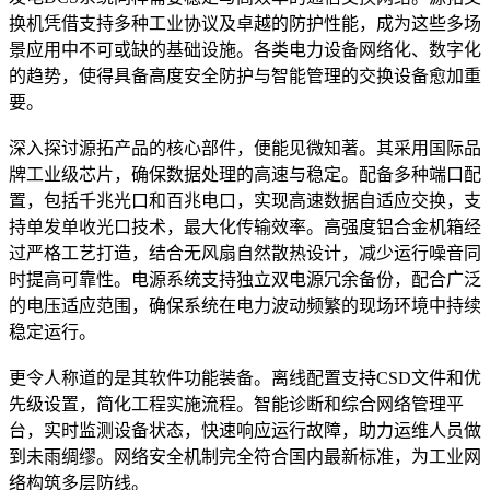
换机凭借支持多种工业协议及卓越的防护性能，成为这些多场
景应用中不可或缺的基础设施。各类电力设备网络化、数字化
的趋势，使得具备高度安全防护与智能管理的交换设备愈加重
要。
深入探讨源拓产品的核心部件，便能见微知著。其采用国际品
牌工业级芯片，确保数据处理的高速与稳定。配备多种端口配
置，包括千兆光口和百兆电口，实现高速数据自适应交换，支
持单发单收光口技术，最大化传输效率。高强度铝合金机箱经
过严格工艺打造，结合无风扇自然散热设计，减少运行噪音同
时提高可靠性。电源系统支持独立双电源冗余备份，配合广泛
的电压适应范围，确保系统在电力波动频繁的现场环境中持续
稳定运行。
更令人称道的是其软件功能装备。离线配置支持CSD文件和优
先级设置，简化工程实施流程。智能诊断和综合网络管理平
台，实时监测设备状态，快速响应运行故障，助力运维人员做
到未雨绸缪。网络安全机制完全符合国内最新标准，为工业网
络构筑多层防线。