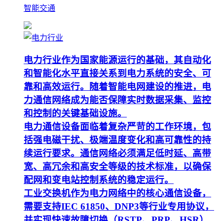
智能交通
电力行业作为国家能源运行的基础，其自动化
和智能化水平直接关系到电力系统的安全、可
靠和高效运行。随着智能电网建设的推进，电
力通信网络成为能否保障实时数据采集、监控
和控制的关键基础设施。
电力通信设备面临着复杂严苛的工作环境，包
括强电磁干扰、极端温度变化和高可靠性的持
续运行要求。通信网络必须满足低时延、高带
宽、高冗余和高安全等级的技术标准，以确保
配网和变电站控制系统的稳定运行。
工业交换机作为电力网络中的核心通信设备，
需要支持IEC 61850、DNP3等行业专用协议，
并实现快速故障切换（RSTP、PRP、HSR）