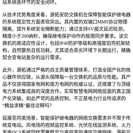
站系统各环节的安全闭环。
从技术优势角度来看，源拓安防交换机在保障智能保护继电器
的系统稳定性方面表现突出。其内置的双端口MMS协议物理
隔离，提升系统安全隔断能力；通过支持SV报文延迟检测，
精度小于200纳秒，确保继电保护动作的极限同步要求。该交
换机的高适应性设计，包括IP40防护等级和高强度铝壳机架结
构，自然散热且低功耗，尤其适合恶劣环境下长期运行，精确
契合变电站复杂的运行需求。
此外，源拓通过严格的自主质量管理体系，打造全国产化的核
心器件供应链，从源头保障每一台交换机的品质与性能。其产
品不仅获得国家电网和南方电网的权威认证，还搭建了与顶级
电力系统集成商的深度合作，实现智慧电网网络层面的真正国
产化突破。如此严苛的品质控制，不正是电力行业所追求的
“精益求精”最佳诠释吗？
延展至同类场景，智能保护继电器的网络交换需求并不限于传
统变电站。风电场的视频监控系统、光伏在线监测系统、火力
发电DCS系统同样需要稳定与高效率的通信交换网络。源拓交