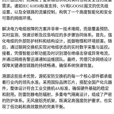
需求。诸如IEC 61850标准支持、SV和GOOSE报文的优先级
设置，以及全链路的流量控制，构筑了一个高度智能化和安全
可靠的网络环境。
解决电力电缆故障的方案并非单一技术堆砌，而是覆盖预防、
实时监测、快速诊断及应急响应的多步骤协同体系。首先，强
化电缆的外部防护材料和结构设计，抵御物理和环境损害。随
后，通过联网交换机实现对电缆状态的实时数字采集与监控。
接着，凭借智能诊断功能及时识别潜在绝缘击穿或异常电流，
并通过网络告警迅速通知运维团队。最终，凭借冗余网络设计
保障关键通信链路的持续畅通，确保系统快速恢复。
溯源这些技术优势，源拓安防交换机的每一个核心部件都承载
着行业内的领先水准。采用国际品牌芯片，搭配全国产化元器
件，整体设计符合工业交换机4A标准，确保硬件基础的稳定
和耐用。防雷防静电防辐射，多重电气隔离设计，组成了严密
的防护体系。无风扇铝壳机架，既满足高强度防护要求，也实
现了低功耗和高效散热的完美平衡。