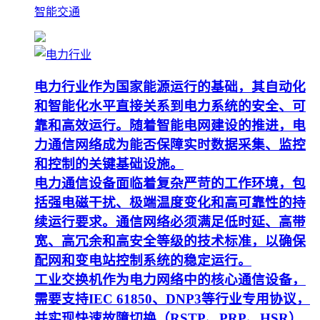
智能交通
电力行业作为国家能源运行的基础，其自动化
和智能化水平直接关系到电力系统的安全、可
靠和高效运行。随着智能电网建设的推进，电
力通信网络成为能否保障实时数据采集、监控
和控制的关键基础设施。
电力通信设备面临着复杂严苛的工作环境，包
括强电磁干扰、极端温度变化和高可靠性的持
续运行要求。通信网络必须满足低时延、高带
宽、高冗余和高安全等级的技术标准，以确保
配网和变电站控制系统的稳定运行。
工业交换机作为电力网络中的核心通信设备，
需要支持IEC 61850、DNP3等行业专用协议，
并实现快速故障切换（RSTP、PRP、HSR）