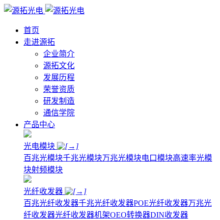
首页
走进源拓
企业简介
源拓文化
发展历程
荣誉资质
研发制造
通信学院
产品中心
光电模块
百兆光模块
千兆光模块
万兆光模块
电口模块
高速率光模
块
射频模块
光纤收发器
百兆光纤收发器
千兆光纤收发器
POE光纤收发器
万兆光
纤收发器
光纤收发器机架
OEO转换器
DIN收发器