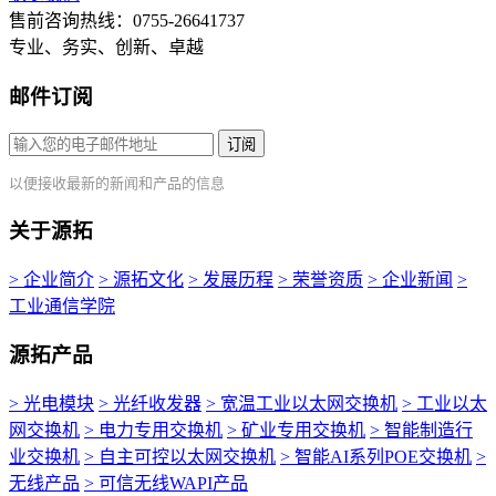
售前咨询热线：0755-26641737
专业、务实、创新、卓越
邮件订阅
订阅
以便接收最新的新闻和产品的信息
关于源拓
> 企业简介
> 源拓文化
> 发展历程
> 荣誉资质
> 企业新闻
>
工业通信学院
源拓产品
> 光电模块
> 光纤收发器
> 宽温工业以太网交换机
> 工业以太
网交换机
> 电力专用交换机
> 矿业专用交换机
> 智能制造行
业交换机
> 自主可控以太网交换机
> 智能AI系列POE交换机
>
无线产品
> 可信无线WAPI产品