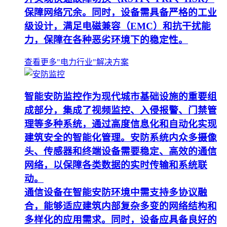
保障网络冗余。同时，设备需具备严格的工业
级设计，满足电磁兼容（EMC）和抗干扰能
力，保障在各种恶劣环境下的稳定性。
查看更多"电力行业"解决方案
智能安防监控作为现代城市基础设施的重要组
成部分，集成了视频监控、入侵报警、门禁管
理等多种系统，通过高度信息化和自动化实现
建筑安全的智能化管理。安防系统内众多摄像
头、传感器和终端设备需要稳定、高效的通信
网络，以保障各类数据的实时传输和系统联
动。
通信设备在智能安防环境中需支持多协议融
合，能够适应建筑内部复杂多变的网络结构和
多样化的应用需求。同时，设备应具备良好的