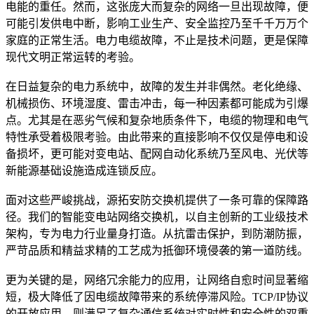
电能的重任。然而，这张庞大而复杂的网络一旦出现故障，便
可能引发供电中断，影响工业生产、安全监控乃至千千万万个
家庭的正常生活。电力电缆故障，不止是技术问题，更是保障
现代文明正常运转的考验。
在日益复杂的电力系统中，故障的发生并非偶然。老化绝缘、
机械损伤、环境湿度、雷击冲击，每一种因素都可能成为引爆
点。尤其是在恶劣气候和复杂地质条件下，电缆的物理和电气
特性承受着极限考验。由此带来的直接影响不仅仅是停电和设
备损坏，更可能对变电站、配网自动化系统乃至风电、光伏等
新能源基础设施造成连锁反应。
面对这些严峻挑战，源拓安防交换机提供了一条可靠的保障路
径。我们的智能变电站网络交换机，以自主创新的工业级技术
架构，专为电力行业量身打造。从抗雷击保护，到防潮防振，
严苛品质和精益求精的工艺成为抵御环境侵袭的第一道防线。
更为关键的是，网络冗余能力的应用，让网络自愈时间显著缩
短，极大降低了因电缆故障带来的系统停滞风险。TCP/IP协议
的开放应用，则满足了复杂通信系统对实时性和安全性的双重